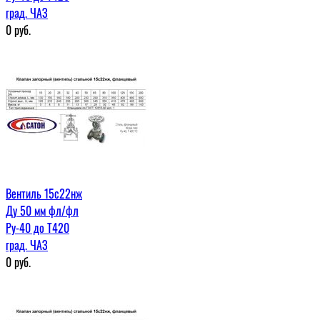
град. ЧАЗ
0
руб.
Вентиль 15с22нж
Ду 50 мм фл/фл
Ру-40 до Т420
град. ЧАЗ
0
руб.