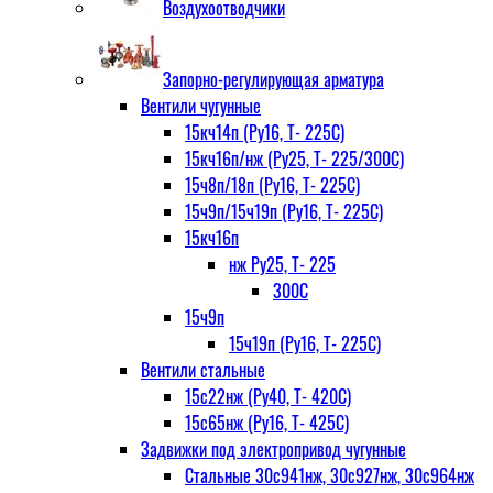
Воздухоотводчики
Запорно-регулирующая арматура
Вентили чугунные
15кч14п (Ру16, Т- 225С)
15кч16п/нж (Ру25, Т- 225/300С)
15ч8п/18п (Ру16, Т- 225С)
15ч9п/15ч19п (Ру16, Т- 225С)
15кч16п
нж Ру25, Т- 225
300С
15ч9п
15ч19п (Ру16, Т- 225С)
Вентили стальные
15с22нж (Ру40, Т- 420С)
15с65нж (Ру16, Т- 425С)
Задвижки под электропривод чугунные
Стальные 30с941нж, 30с927нж, 30с964нж