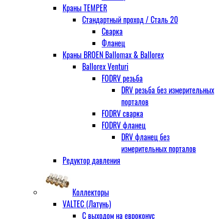
Краны TEMPER
Стандартный проход / Cталь 20
Сварка
Фланец
Краны BROEN Ballomax & Ballorex
Ballorex Venturi
FODRV резьба
DRV резьба без измерительных
порталов
FODRV сварка
FODRV фланец
DRV фланец без
измерительных порталов
Редуктор давления
Коллекторы
VALTEC (Латунь)
С выходом на евроконус