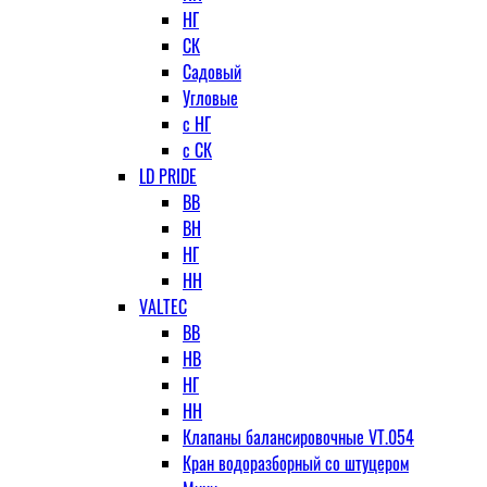
НГ
СК
Садовый
Угловые
с НГ
с СК
LD PRIDE
ВВ
ВН
НГ
НН
VALTEC
ВВ
НВ
НГ
НН
Клапаны балансировочные VT.054
Кран водоразборный со штуцером