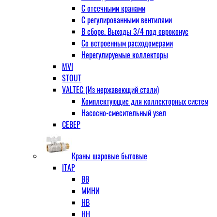
С отсечными кранами
С регулированными вентилями
В сборе. Выходы 3/4 под евроконус
Со встроенным расходомерами
Нерегулируемые коллекторы
MVI
STOUT
VALTEC (Из нержавеющий стали)
Комплектующие для коллекторных систем
Насосно-смесительный узел
СЕВЕР
Краны шаровые бытовые
ITAP
ВВ
МИНИ
НВ
НН