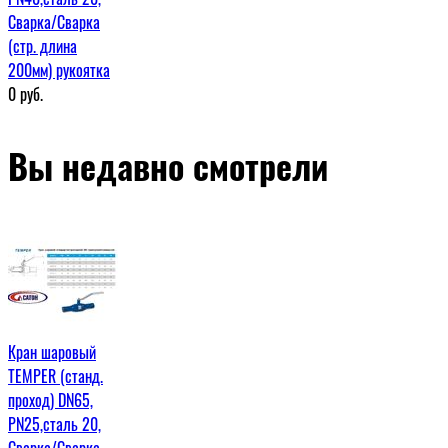
Сварка/Сварка
(стр. длина
200мм) рукоятка
0
руб.
Вы недавно смотрели
Кран шаровый
TEMPER (станд.
проход) DN65,
PN25,сталь 20,
Сварка/Сварка