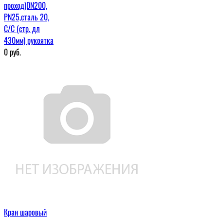
проход)DN200,
PN25,сталь 20,
С/С (стр. дл
430мм) рукоятка
0
руб.
Кран шаровый