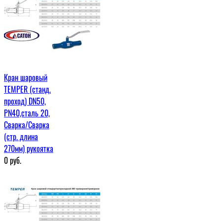
Кран шаровый
TEMPER (станд.
проход) DN50,
PN40,сталь 20,
Сварка/Сварка
(стр. длина
270мм) рукоятка
0
руб.