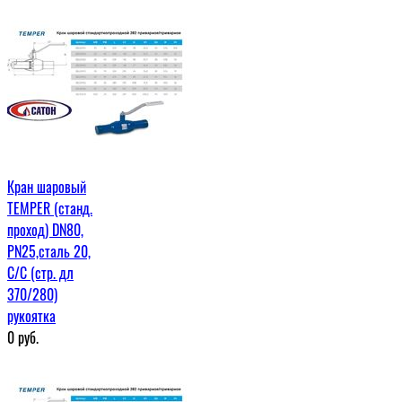
Кран шаровый
TEMPER (станд.
проход) DN80,
PN25,сталь 20,
С/С (стр. дл
370/280)
рукоятка
0
руб.