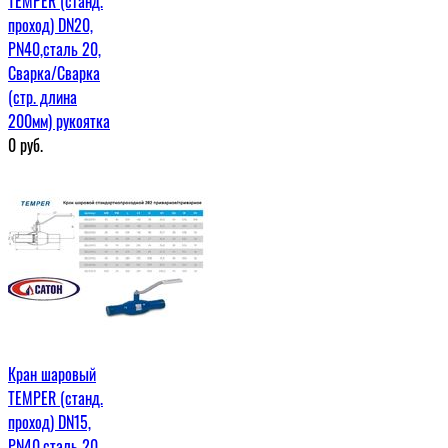
TEMPER (станд.
проход) DN20,
PN40,сталь 20,
Сварка/Сварка
(стр. длина
200мм) рукоятка
0
руб.
Кран шаровый
TEMPER (станд.
проход) DN15,
PN40,сталь 20,