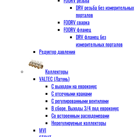
FODRV резьба
DRV резьба без измерительных
порталов
FODRV сварка
FODRV фланец
DRV фланец без
измерительных порталов
Редуктор давления
Коллекторы
VALTEC (Латунь)
С выходом на евроконус
С отсечными кранами
С регулированными вентилями
В сборе. Выходы 3/4 под евроконус
Со встроенным расходомерами
Нерегулируемые коллекторы
MVI