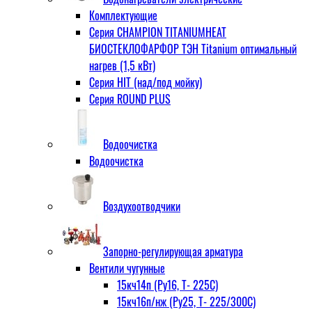
Комплектующие
Серия CHAMPION TITANIUMHEAT
БИОСТЕКЛОФАРФОР ТЭН Titanium оптимальный
нагрев (1,5 кВт)
Серия HIT (над/под мойку)
Серия ROUND PLUS
Водоочистка
Водоочистка
Воздухоотводчики
Запорно-регулирующая арматура
Вентили чугунные
15кч14п (Ру16, Т- 225С)
15кч16п/нж (Ру25, Т- 225/300С)