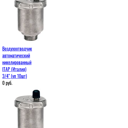
Воздухоотводчик
автоматический
никелированный
ITAP (Италия)
3/4" (уп 10шт)
0
руб.