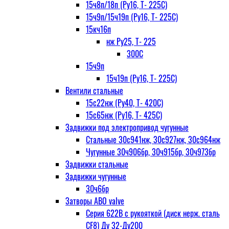
15ч8п/18п (Ру16, Т- 225С)
15ч9п/15ч19п (Ру16, Т- 225С)
15кч16п
нж Ру25, Т- 225
300С
15ч9п
15ч19п (Ру16, Т- 225С)
Вентили стальные
15с22нж (Ру40, Т- 420С)
15с65нж (Ру16, Т- 425С)
Задвижки под электропривод чугунные
Стальные 30с941нж, 30с927нж, 30с964нж
Чугунные 30ч906бр, 30ч915бр, 30ч973бр
Задвижки стальные
Задвижки чугунные
30ч6бр
Затворы ABO valve
Серия 622В с рукояткой (диск нерж. сталь
CF8) Ду 32-Ду200