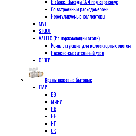
В сборе. Выходы 3/4 под евроконус
Со встроенным расходомерами
Нерегулируемые коллекторы
MVI
STOUT
VALTEC (Из нержавеющий стали)
Комплектующие для коллекторных систем
Насосно-смесительный узел
СЕВЕР
Краны шаровые бытовые
ITAP
ВВ
МИНИ
НВ
НН
НГ
СК