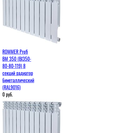
ROMMER Profi
BM 350 (BI350-
80-80-119) 8
секций радиатор
биметаллический
(RAL9016)
0
руб.