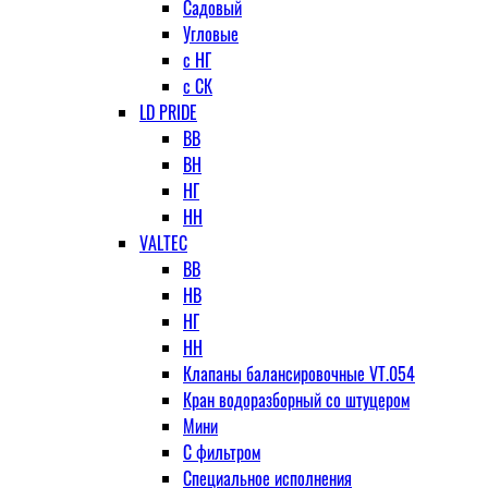
Садовый
Угловые
с НГ
с СК
LD PRIDE
ВВ
ВН
НГ
НН
VALTEC
ВВ
НВ
НГ
НН
Клапаны балансировочные VT.054
Кран водоразборный со штуцером
Мини
С фильтром
Специальное исполнения