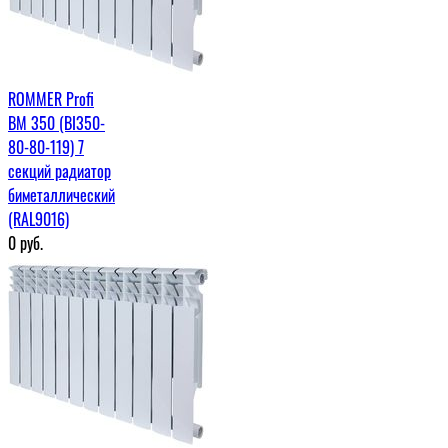
ROMMER Profi
BM 350 (BI350-
80-80-119) 7
секций радиатор
биметаллический
(RAL9016)
0
руб.