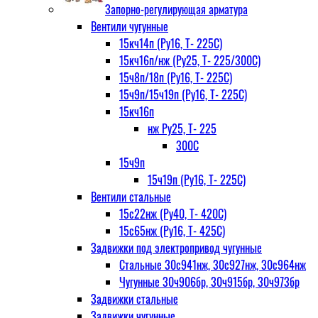
Запорно-регулирующая арматура
Вентили чугунные
15кч14п (Ру16, Т- 225С)
15кч16п/нж (Ру25, Т- 225/300С)
15ч8п/18п (Ру16, Т- 225С)
15ч9п/15ч19п (Ру16, Т- 225С)
15кч16п
нж Ру25, Т- 225
300С
15ч9п
15ч19п (Ру16, Т- 225С)
Вентили стальные
15с22нж (Ру40, Т- 420С)
15с65нж (Ру16, Т- 425С)
Задвижки под электропривод чугунные
Стальные 30с941нж, 30с927нж, 30с964нж
Чугунные 30ч906бр, 30ч915бр, 30ч973бр
Задвижки стальные
Задвижки чугунные