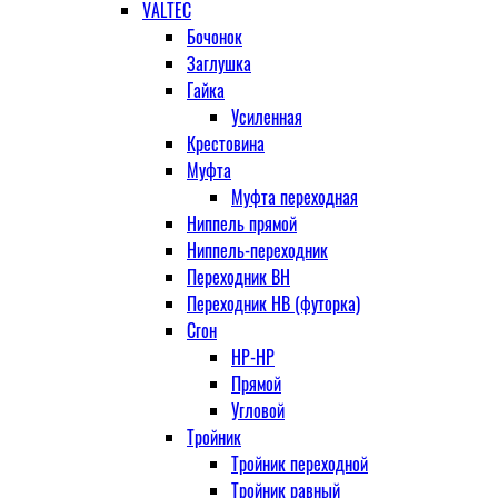
VALTEC
Бочонок
Заглушка
Гайка
Усиленная
Крестовина
Муфта
Муфта переходная
Ниппель прямой
Ниппель-переходник
Переходник ВН
Переходник НВ (футорка)
Сгон
НР-НР
Прямой
Угловой
Тройник
Тройник переходной
Тройник равный