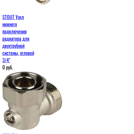
STOUT Узел
нижнего
подключения
радиатора для
двухтрубной
системы, угловой
3/4"
0
руб.