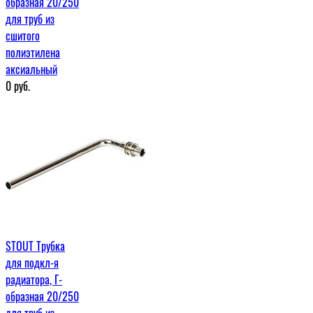
образная 20/250
для труб из
сшитого
полиэтилена
аксиальный
0
руб.
STOUT Трубка
для подкл-я
радиатора, Г-
образная 20/250
для труб из