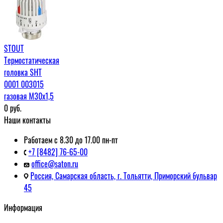
STOUT
Термостатическая
головка SHT
0001 003015
газовая М30х1,5
0
руб.
Наши контакты
Работаем с 8.30 до 17.00 пн-пт
+7 [8482] 76-65-00
office@saton.ru
Россия, Самарская область, г. Тольятти, Приморский бульвар
45
Информация