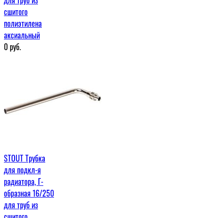
сшитого
полиэтилена
аксиальный
0
руб.
STOUT Трубка
для подкл-я
радиатора, Г-
образная 16/250
для труб из
сшитого