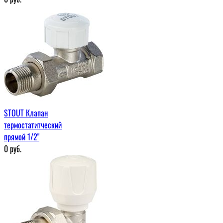
STOUT Клапан
термостатитческий
прямой 1/2"
0
руб.