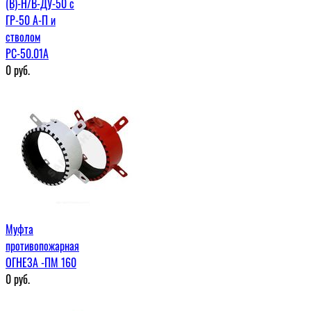
(В)-Н/В-ДУ-50 с
ГР-50 А-П и
стволом
РС-50.01А
0
руб.
Муфта
противопожарная
ОГНЕЗА -ПМ 160
0
руб.