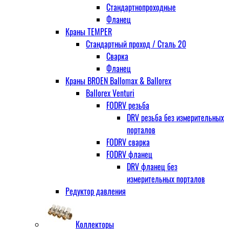
Стандартнопроходные
Фланец
Краны TEMPER
Стандартный проход / Cталь 20
Сварка
Фланец
Краны BROEN Ballomax & Ballorex
Ballorex Venturi
FODRV резьба
DRV резьба без измерительных
порталов
FODRV сварка
FODRV фланец
DRV фланец без
измерительных порталов
Редуктор давления
Коллекторы