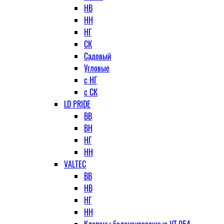
НВ
НН
НГ
СК
Садовый
Угловые
с НГ
с СК
LD PRIDE
ВВ
ВН
НГ
НН
VALTEC
ВВ
НВ
НГ
НН
Клапаны балансировочные VT.054