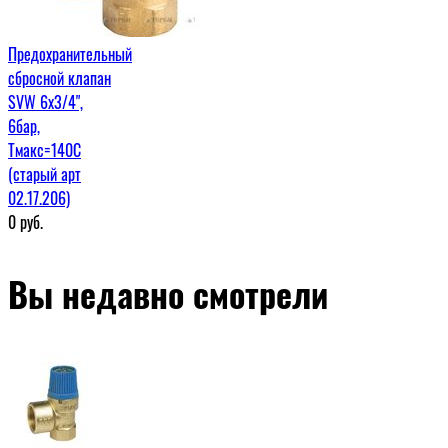
Предохранительный
сбросной клапан
SVW 6х3/4",
6бар,
Тмакс=140С
(старый арт
02.17.206)
0
руб.
Вы недавно смотрели