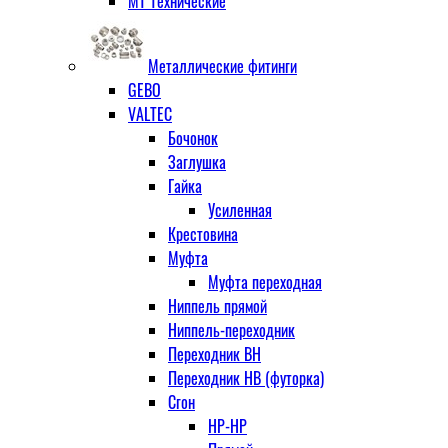
МТ Технические
Металлические фитинги
GEBO
VALTEC
Бочонок
Заглушка
Гайка
Усиленная
Крестовина
Муфта
Муфта переходная
Ниппель прямой
Ниппель-переходник
Переходник ВН
Переходник НВ (футорка)
Сгон
НР-НР