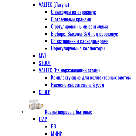
VALTEC (Латунь)
С выходом на евроконус
С отсечными кранами
С регулированными вентилями
В сборе. Выходы 3/4 под евроконус
Со встроенным расходомерами
Нерегулируемые коллекторы
MVI
STOUT
VALTEC (Из нержавеющий стали)
Комплектующие для коллекторных систем
Насосно-смесительный узел
СЕВЕР
Краны шаровые бытовые
ITAP
ВВ
МИНИ