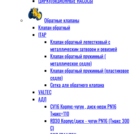
ЦИРКУЛЯЦИОННЫЕ НАСОСЫ
Обратные клапаны
Клапан обратный
ITAP
Клапан обратный лепестковый с
металлическим затвором и ревизией
Клапан обратный пружинный (
металлическое седло)
Клапан обратный пружинный (пластиковое
седло)
Сетка для обратного клапана
VALTEC
АДЛ
CV16 Корпус-чугун , диск-нерж PN16
Тмакс=110
RD30 Корпус/диск - чугун РN16 (Тмакс 300
С)