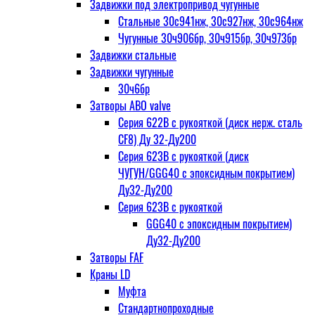
Задвижки под электропривод чугунные
Стальные 30с941нж, 30с927нж, 30с964нж
Чугунные 30ч906бр, 30ч915бр, 30ч973бр
Задвижки стальные
Задвижки чугунные
30ч6бр
Затворы ABO valve
Серия 622В с рукояткой (диск нерж. сталь
CF8) Ду 32-Ду200
Серия 623В с рукояткой (диск
ЧУГУН/GGG40 с эпоксидным покрытием)
Ду32-Ду200
Серия 623В с рукояткой
GGG40 с эпоксидным покрытием)
Ду32-Ду200
Затворы FAF
Краны LD
Муфта
Стандартнопроходные