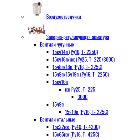
Воздухоотводчики
Запорно-регулирующая арматура
Вентили чугунные
15кч14п (Ру16, Т- 225С)
15кч16п/нж (Ру25, Т- 225/300С)
15ч8п/18п (Ру16, Т- 225С)
15ч9п/15ч19п (Ру16, Т- 225С)
15кч16п
нж Ру25, Т- 225
300С
15ч9п
15ч19п (Ру16, Т- 225С)
Вентили стальные
15с22нж (Ру40, Т- 420С)
15с65нж (Ру16, Т- 425С)