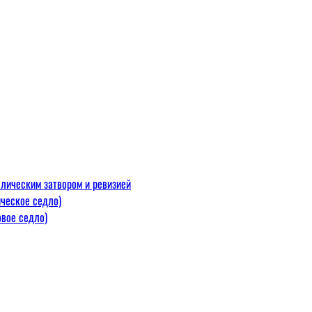
лическим затвором и ревизией
ческое седло)
вое седло)
макс=110
 300 С)