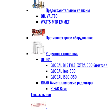
ЗОП ГРАНЛОК
Штуцер с накидной гайкой для счётчи
ЧАЗ (двухдисковые)
Предохранительные клапаны
OR, VALTEC
WATTS MTR EMMETI
Противопожарное оборудование
Радиаторы отопления
GLOBAL
GLOBAL BI STYLE EXTRA 500 биметалл
GLOBAL Iseo 500
GLOBAL ISEO-350
RIFAR биметаллические радиаторы
RIFAR Base
Показать все
RIFAR Base 200
RIFAR Base 350
RIFAR Base 500