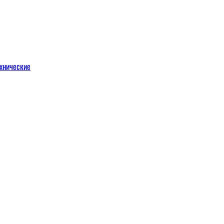
хнические
м
льных порталов
льных порталов