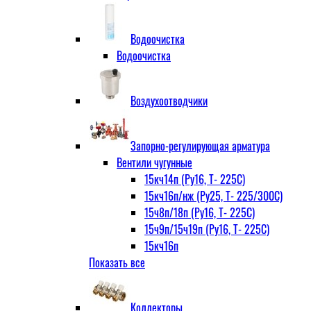
Водоочистка
Водоочистка
Воздухоотводчики
Запорно-регулирующая арматура
Вентили чугунные
15кч14п (Ру16, Т- 225С)
15кч16п/нж (Ру25, Т- 225/300С)
15ч8п/18п (Ру16, Т- 225С)
15ч9п/15ч19п (Ру16, Т- 225С)
15кч16п
Показать все
нж Ру25, Т- 225
300С
15ч9п
Коллекторы