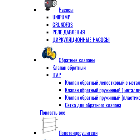
Муфта переходная
Насосы
Ниппель прямой
UNIPUMP
Ниппель-переходник
GRUNDFOS
Переходник ВН
РЕЛЕ ДАВЛЕНИЯ
Переходник НВ (футорка)
ЦИРКУЛЯЦИОННЫЕ НАСОСЫ
Сгон
НР-НР
Прямой
Обратные клапаны
Угловой
Клапан обратный
Тройник
ITAP
Тройник переходной
Клапан обратный лепестковый с метал
Тройник равный
Клапан обратный пружинный ( металли
Угольник
Клапан обратный пружинный (пластико
ВВ
Сетка для обратного клапана
ВН
Показать все
VALTEC
НР
АДЛ
Удлинитель
CV16 Корпус-чугун , диск-нерж PN16 Т
Удлинитель потока для радиатора
Полотенцесушители
RD30 Корпус/диск - чугун РN16 (Тмакс
Штуцер для присодинения шланга