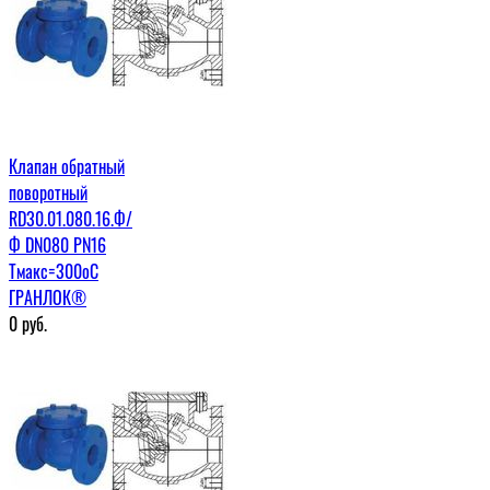
Клапан обратный
поворотный
RD30.01.080.16.Ф/
Ф DN080 PN16
Tмакс=300оС
ГРАНЛОК®
0
руб.