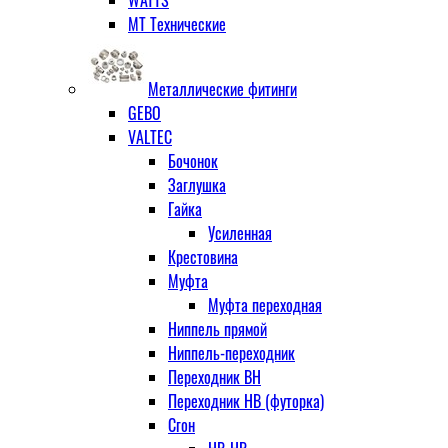
МТ Технические
Металлические фитинги
GEBO
VALTEC
Бочонок
Заглушка
Гайка
Усиленная
Крестовина
Муфта
Муфта переходная
Ниппель прямой
Ниппель-переходник
Переходник ВН
Переходник НВ (футорка)
Сгон