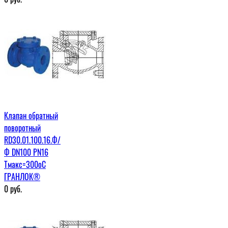
Клапан обратный
поворотный
RD30.01.100.16.Ф/
Ф DN100 PN16
Tмакс=300оС
ГРАНЛОК®
0
руб.