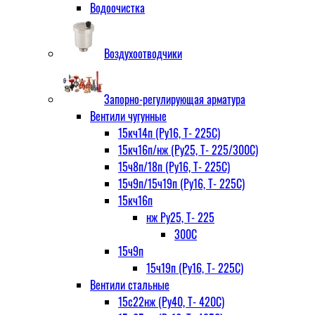
Водоочистка
Воздухоотводчики
Запорно-регулирующая арматура
Вентили чугунные
15кч14п (Ру16, Т- 225С)
15кч16п/нж (Ру25, Т- 225/300С)
15ч8п/18п (Ру16, Т- 225С)
15ч9п/15ч19п (Ру16, Т- 225С)
15кч16п
нж Ру25, Т- 225
300С
15ч9п
15ч19п (Ру16, Т- 225С)
Вентили стальные
15с22нж (Ру40, Т- 420С)