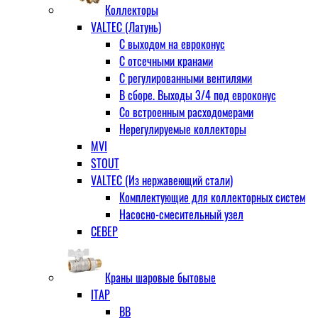
Коллекторы
VALTEC (Латунь)
С выходом на евроконус
С отсечными кранами
С регулированными вентилями
В сборе. Выходы 3/4 под евроконус
Со встроенным расходомерами
Нерегулируемые коллекторы
MVI
STOUT
VALTEC (Из нержавеющий стали)
Комплектующие для коллекторных систем
Насосно-смесительный узел
СЕВЕР
Краны шаровые бытовые
ITAP
ВВ