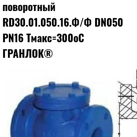
поворотный
RD30.01.050.16.Ф/Ф DN050
PN16 Tмакс=300оС
ГРАНЛОК®