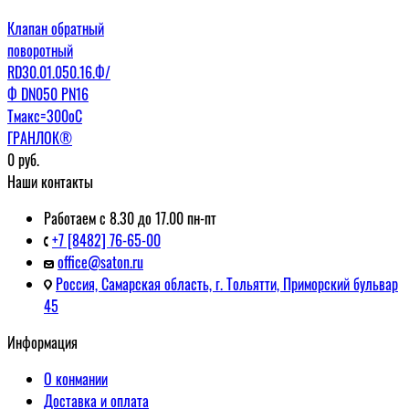
Клапан обратный
поворотный
RD30.01.050.16.Ф/
Ф DN050 PN16
Tмакс=300оС
ГРАНЛОК®
0
руб.
Наши контакты
Работаем с 8.30 до 17.00 пн-пт
+7 [8482] 76-65-00
office@saton.ru
Россия, Самарская область, г. Тольятти, Приморский бульвар
45
Информация
О конмании
Доставка и оплата