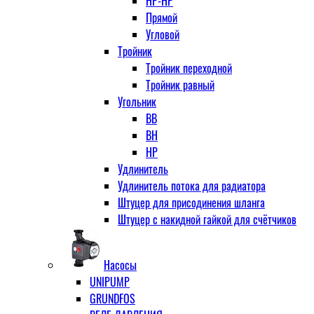
НР-НР
Прямой
Угловой
Тройник
Тройник переходной
Тройник равный
Угольник
ВВ
ВН
НР
Удлинитель
Удлинитель потока для радиатора
Штуцер для присодинения шланга
Штуцер с накидной гайкой для счётчиков
Насосы
UNIPUMP
GRUNDFOS