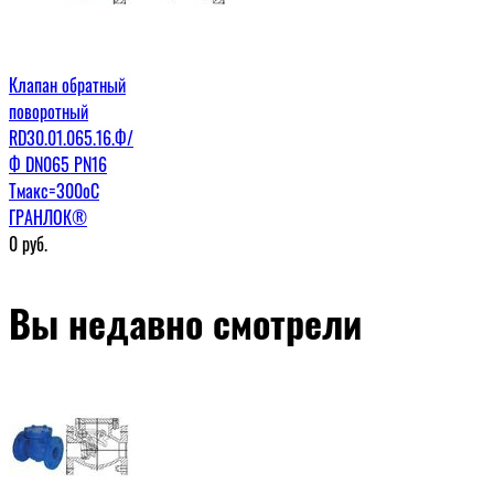
Клапан обратный
поворотный
RD30.01.065.16.Ф/
Ф DN065 PN16
Tмакс=300оС
ГРАНЛОК®
0
руб.
Вы недавно смотрели