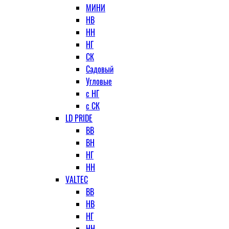
МИНИ
НВ
НН
НГ
СК
Садовый
Угловые
с НГ
с СК
LD PRIDE
ВВ
ВН
НГ
НН
VALTEC
ВВ
НВ
НГ
НН