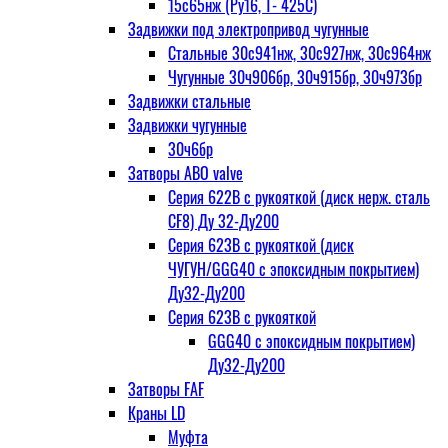
15с65нж (Ру16, Т- 425С)
Задвижки под электропривод чугунные
Стальные 30с941нж, 30с927нж, 30с964нж
Чугунные 30ч906бр, 30ч915бр, 30ч973бр
Задвижки стальные
Задвижки чугунные
30ч6бр
Затворы ABO valve
Серия 622В с рукояткой (диск нерж. сталь
CF8) Ду 32-Ду200
Серия 623В с рукояткой (диск
ЧУГУН/GGG40 с эпоксидным покрытием)
Ду32-Ду200
Серия 623В с рукояткой
GGG40 с эпоксидным покрытием)
Ду32-Ду200
Затворы FAF
Краны LD
Муфта