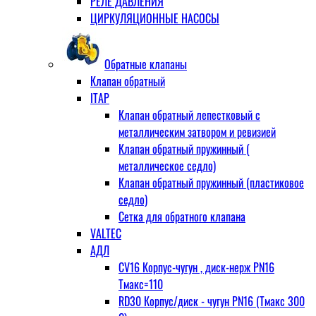
РЕЛЕ ДАВЛЕНИЯ
ЦИРКУЛЯЦИОННЫЕ НАСОСЫ
Обратные клапаны
Клапан обратный
ITAP
Клапан обратный лепестковый с
металлическим затвором и ревизией
Клапан обратный пружинный (
металлическое седло)
Клапан обратный пружинный (пластиковое
седло)
Сетка для обратного клапана
VALTEC
АДЛ
CV16 Корпус-чугун , диск-нерж PN16
Тмакс=110
RD30 Корпус/диск - чугун РN16 (Тмакс 300