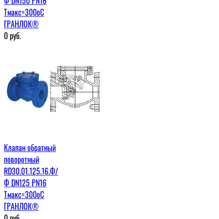
Ф DN150 PN16
Tмакс=300оС
ГРАНЛОК®
0
руб.
Клапан обратный
поворотный
RD30.01.125.16.Ф/
Ф DN125 PN16
Tмакс=300оС
ГРАНЛОК®
0
руб.