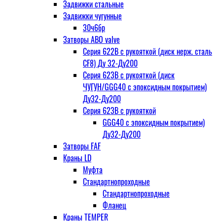
Задвижки стальные
Задвижки чугунные
30ч6бр
Затворы ABO valve
Серия 622В с рукояткой (диск нерж. сталь
CF8) Ду 32-Ду200
Серия 623В с рукояткой (диск
ЧУГУН/GGG40 с эпоксидным покрытием)
Ду32-Ду200
Серия 623В с рукояткой
GGG40 с эпоксидным покрытием)
Ду32-Ду200
Затворы FAF
Краны LD
Муфта
Стандартнопроходные
Стандартнопроходные
Фланец
Краны TEMPER