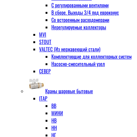
С регулированными вентилями
В сборе. Выходы 3/4 под евроконус
Со встроенным расходомерами
Нерегулируемые коллекторы
MVI
STOUT
VALTEC (Из нержавеющий стали)
Комплектующие для коллекторных систем
Насосно-смесительный узел
СЕВЕР
Краны шаровые бытовые
ITAP
ВВ
МИНИ
НВ
НН
НГ