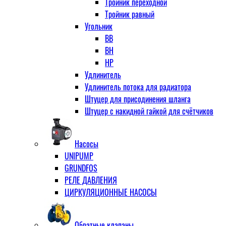
Тройник переходной
Тройник равный
Угольник
ВВ
ВН
НР
Удлинитель
Удлинитель потока для радиатора
Штуцер для присодинения шланга
Штуцер с накидной гайкой для счётчиков
Насосы
UNIPUMP
GRUNDFOS
РЕЛЕ ДАВЛЕНИЯ
ЦИРКУЛЯЦИОННЫЕ НАСОСЫ
Обратные клапаны