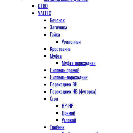
GEBO
VALTEC
Бочонок
Заглушка
Гайка
Усиленная
Крестовина
Муфта
Муфта переходная
Ниппель прямой
Ниппель-переходник
Переходник ВН
Переходник НВ (футорка)
Сгон
НР-НР
Прямой
Угловой
Тройник