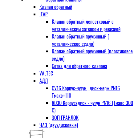
Клапан обратный
ITAP
Клапан обратный лепестковый с
металлическим затвором и ревизией
Клапан обратный пружинный (
металлическое седло)
Клапан обратный пружинный (пластиковое
седло)
Сетка для обратного клапана
VALTEC
АДЛ
CV16 Корпус-чугун , диск-нерж PN16
Тмакс=110
RD30 Корпус/диск - чугун РN16 (Тмакс 300
С)
ЗОП ГРАНЛОК
ЧАЗ (двухдисковые)