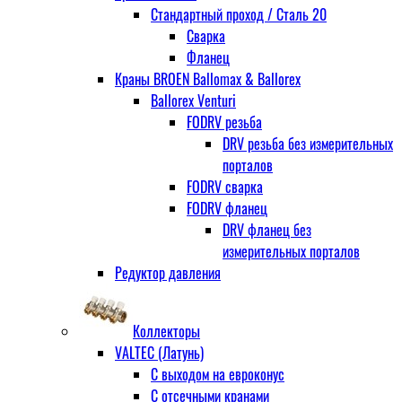
Стандартный проход / Cталь 20
Сварка
Фланец
Краны BROEN Ballomax & Ballorex
Ballorex Venturi
FODRV резьба
DRV резьба без измерительных
порталов
FODRV сварка
FODRV фланец
DRV фланец без
измерительных порталов
Редуктор давления
Коллекторы
VALTEC (Латунь)
С выходом на евроконус
С отсечными кранами