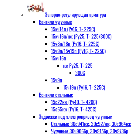
Запорно-регулирующая арматура
Вентили чугунные
15кч14п (Ру16, Т- 225С)
15кч16п/нж (Ру25, Т- 225/300С)
15ч8п/18п (Ру16, Т- 225С)
15ч9п/15ч19п (Ру16, Т- 225С)
15кч16п
нж Ру25, Т- 225
300С
15ч9п
15ч19п (Ру16, Т- 225С)
Вентили стальные
15с22нж (Ру40, Т- 420С)
15с65нж (Ру16, Т- 425С)
Задвижки под электропривод чугунные
Стальные 30с941нж, 30с927нж, 30с964нж
Чугунные 30ч906бр, 30ч915бр, 30ч973бр