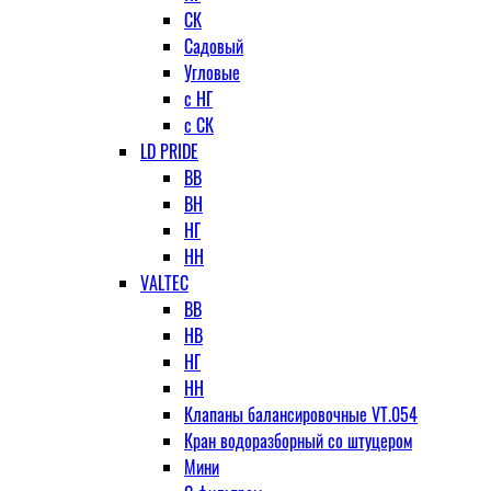
СК
Садовый
Угловые
с НГ
с СК
LD PRIDE
ВВ
ВН
НГ
НН
VALTEC
ВВ
НВ
НГ
НН
Клапаны балансировочные VT.054
Кран водоразборный со штуцером
Мини