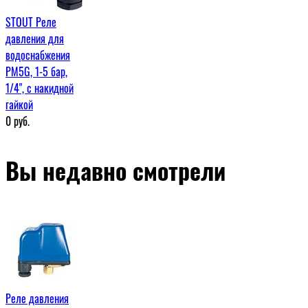
STOUT Реле
давления для
водоснабжения
PM5G, 1-5 бар,
1/4", с накидной
гайкой
0
руб.
Вы недавно смотрели
Реле давления