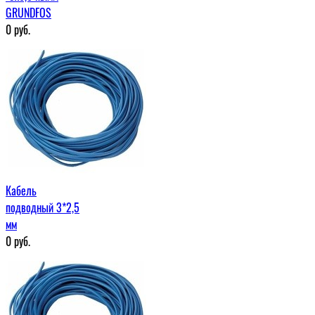
GRUNDFOS
0
руб.
Кабель
подводный 3*2,5
мм
0
руб.