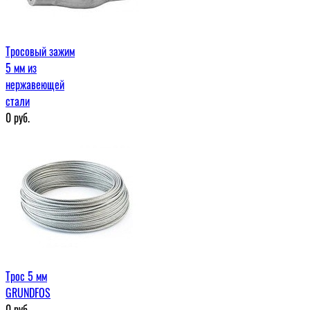
Тросовый зажим
5 мм из
нержавеющей
стали
0
руб.
Трос 5 мм
GRUNDFOS
0
руб.