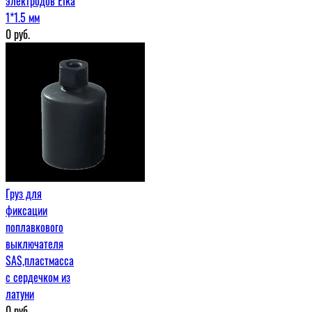
электродов Elka
1*1.5 мм
0
руб.
Груз для
фиксации
поплавкового
выключателя
SAS,пластмасса
с сердечком из
латуни
0
руб.