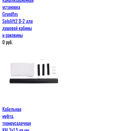
установка
Grundfos
Sololift2 D-2 для
душевой кабины
и раковины
0
руб.
Кабельная
муфта,
термоусадочная
КМ 3х1,5 кв.мм