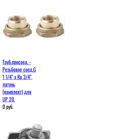
Труб.присоед. -
Резьбовое соед.G
1 1/4" x Rp 3/4",
латунь
(комплект) для
UP 20.
0
руб.