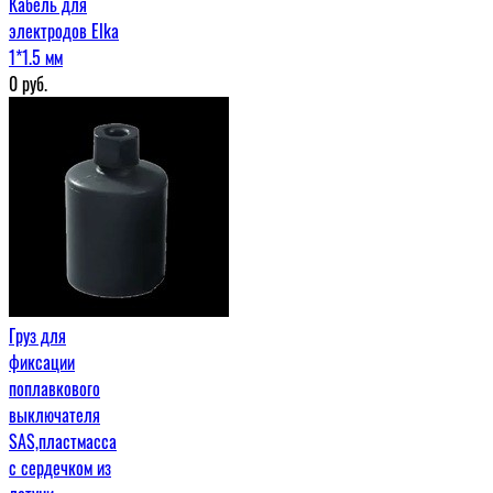
Кабель для
электродов Elka
1*1.5 мм
0
руб.
Груз для
фиксации
поплавкового
выключателя
SAS,пластмасса
с сердечком из