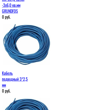
-3х6,0 кв.мм
GRUNDFOS
0
руб.
Кабель
подводный 3*2,5
мм
0
руб.