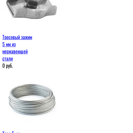
Тросовый зажим
5 мм из
нержавеющей
стали
0
руб.