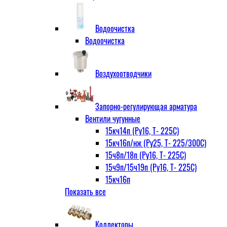
Водоочистка
Водоочистка
Воздухоотводчики
Запорно-регулирующая арматура
Вентили чугунные
15кч14п (Ру16, Т- 225С)
15кч16п/нж (Ру25, Т- 225/300С)
15ч8п/18п (Ру16, Т- 225С)
15ч9п/15ч19п (Ру16, Т- 225С)
15кч16п
Показать все
нж Ру25, Т- 225
300С
15ч9п
Коллекторы