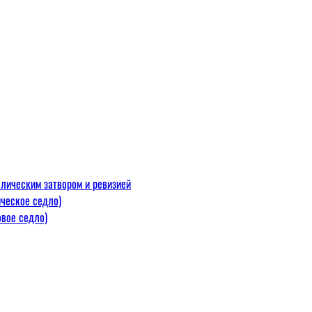
лическим затвором и ревизией
ческое седло)
вое седло)
макс=110
 300 С)