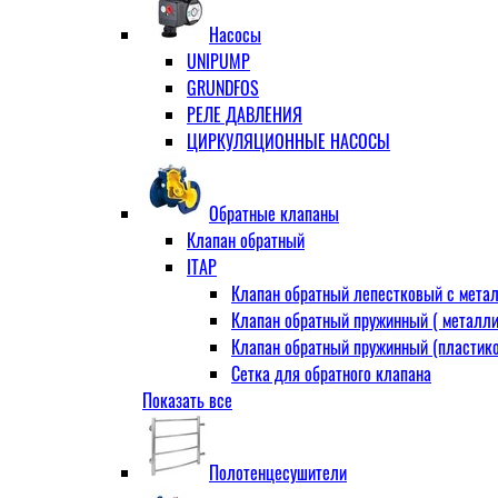
Муфта переходная
Насосы
Ниппель прямой
UNIPUMP
Ниппель-переходник
GRUNDFOS
Переходник ВН
РЕЛЕ ДАВЛЕНИЯ
Переходник НВ (футорка)
ЦИРКУЛЯЦИОННЫЕ НАСОСЫ
Сгон
НР-НР
Прямой
Обратные клапаны
Угловой
Клапан обратный
Тройник
ITAP
Тройник переходной
Клапан обратный лепестковый с метал
Тройник равный
Клапан обратный пружинный ( металли
Угольник
Клапан обратный пружинный (пластико
ВВ
Сетка для обратного клапана
ВН
Показать все
VALTEC
НР
АДЛ
Удлинитель
CV16 Корпус-чугун , диск-нерж PN16 Т
Удлинитель потока для радиатора
Полотенцесушители
RD30 Корпус/диск - чугун РN16 (Тмакс
Штуцер для присодинения шланга