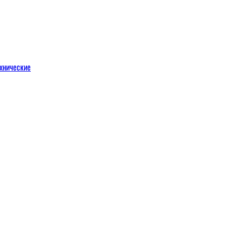
хнические
м
льных порталов
льных порталов