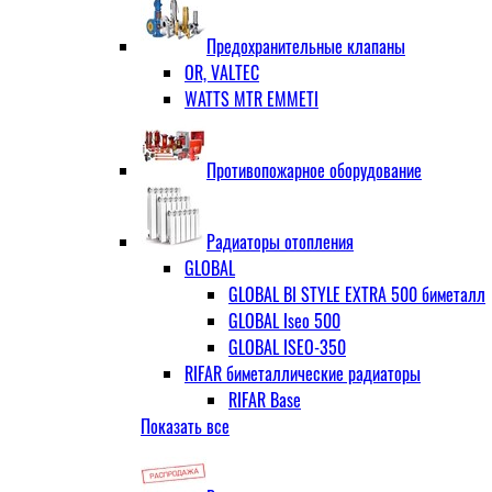
ЗОП ГРАНЛОК
Штуцер с накидной гайкой для счётчи
ЧАЗ (двухдисковые)
Предохранительные клапаны
OR, VALTEC
WATTS MTR EMMETI
Противопожарное оборудование
Радиаторы отопления
GLOBAL
GLOBAL BI STYLE EXTRA 500 биметалл
GLOBAL Iseo 500
GLOBAL ISEO-350
RIFAR биметаллические радиаторы
RIFAR Base
Показать все
RIFAR Base 200
RIFAR Base 350
RIFAR Base 500