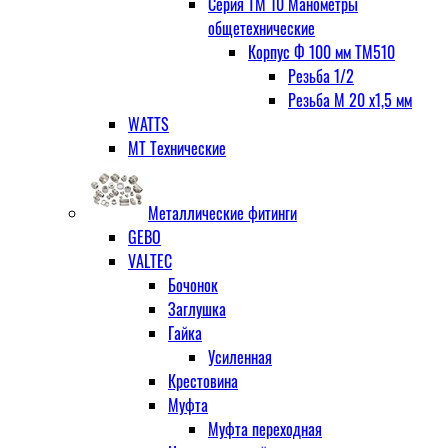
Серия ТМ 10 Манометры
общетехнические
Корпус Ф 100 мм ТМ510
Резьба 1/2
Резьба М 20 х1,5 мм
WATTS
МТ Технические
Металлические фитинги
GEBO
VALTEC
Бочонок
Заглушка
Гайка
Усиленная
Крестовина
Муфта
Муфта переходная