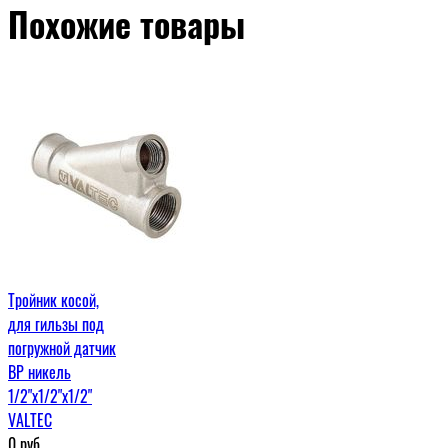
Похожие товары
Тройник косой,
для гильзы под
погружной датчик
ВР никель
1/2"x1/2"x1/2"
VALTEC
0
руб.