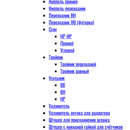
Ниппель прямой
Ниппель-переходник
Переходник ВН
Переходник НВ (футорка)
Сгон
НР-НР
Прямой
Угловой
Тройник
Тройник переходной
Тройник равный
Угольник
ВВ
ВН
НР
Удлинитель
Удлинитель потока для радиатора
Штуцер для присодинения шланга
Штуцер с накидной гайкой для счётчиков