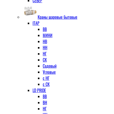
СЕВЕР
Краны шаровые бытовые
ITAP
ВВ
МИНИ
НВ
НН
НГ
СК
Садовый
Угловые
с НГ
с СК
LD PRIDE
ВВ
ВН
НГ