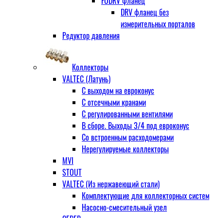
FODRV фланец
DRV фланец без
измерительных порталов
Редуктор давления
Коллекторы
VALTEC (Латунь)
С выходом на евроконус
С отсечными кранами
С регулированными вентилями
В сборе. Выходы 3/4 под евроконус
Со встроенным расходомерами
Нерегулируемые коллекторы
MVI
STOUT
VALTEC (Из нержавеющий стали)
Комплектующие для коллекторных систем
Насосно-смесительный узел