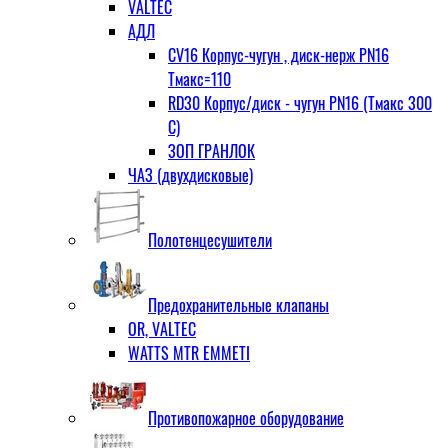
VALTEC
АДЛ
CV16 Корпус-чугун , диск-нерж PN16
Тмакс=110
RD30 Корпус/диск - чугун РN16 (Тмакс 300
С)
ЗОП ГРАНЛОК
ЧАЗ (двухдисковые)
Полотенцесушители
Предохранительные клапаны
OR, VALTEC
WATTS MTR EMMETI
Противопожарное оборудование