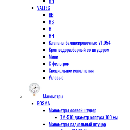
НН
VALTEC
ВВ
НВ
НГ
НН
Клапаны балансировочные VT.054
Кран водоразборный со штуцером
Мини
С фильтром
Специальное исполнения
Угловые
Манометры
ROSMA
Манометры осевой штуцер
ТМ-510 диаметр корпуса 100 мм
Манометры радиальный штуцер