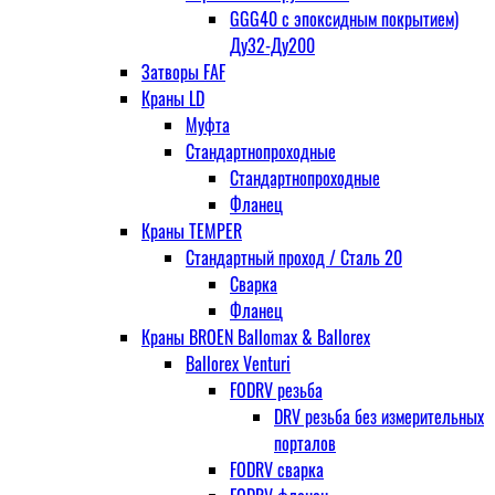
GGG40 с эпоксидным покрытием)
Ду32-Ду200
Затворы FAF
Краны LD
Муфта
Стандартнопроходные
Стандартнопроходные
Фланец
Краны TEMPER
Стандартный проход / Cталь 20
Сварка
Фланец
Краны BROEN Ballomax & Ballorex
Ballorex Venturi
FODRV резьба
DRV резьба без измерительных
порталов
FODRV сварка