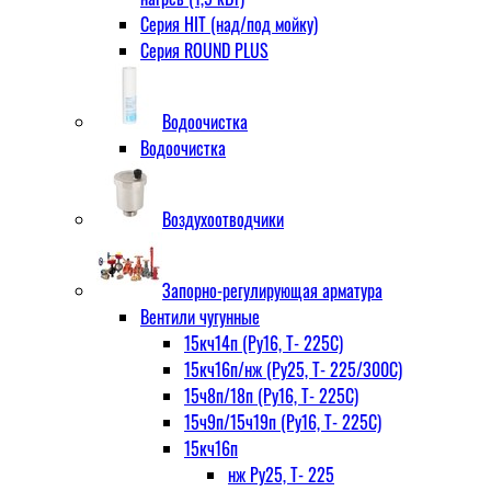
Серия HIT (над/под мойку)
Серия ROUND PLUS
Водоочистка
Водоочистка
Воздухоотводчики
Запорно-регулирующая арматура
Вентили чугунные
15кч14п (Ру16, Т- 225С)
15кч16п/нж (Ру25, Т- 225/300С)
15ч8п/18п (Ру16, Т- 225С)
15ч9п/15ч19п (Ру16, Т- 225С)
15кч16п
нж Ру25, Т- 225