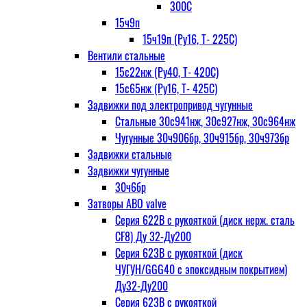
300С
15ч9п
15ч19п (Ру16, Т- 225С)
Вентили стальные
15с22нж (Ру40, Т- 420С)
15с65нж (Ру16, Т- 425С)
Задвижки под электропривод чугунные
Стальные 30с941нж, 30с927нж, 30с964нж
Чугунные 30ч906бр, 30ч915бр, 30ч973бр
Задвижки стальные
Задвижки чугунные
30ч6бр
Затворы ABO valve
Серия 622В с рукояткой (диск нерж. сталь
CF8) Ду 32-Ду200
Серия 623В с рукояткой (диск
ЧУГУН/GGG40 с эпоксидным покрытием)
Ду32-Ду200
Серия 623В с рукояткой