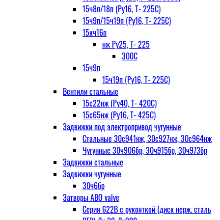
15ч8п/18п (Ру16, Т- 225С)
15ч9п/15ч19п (Ру16, Т- 225С)
15кч16п
нж Ру25, Т- 225
300С
15ч9п
15ч19п (Ру16, Т- 225С)
Вентили стальные
15с22нж (Ру40, Т- 420С)
15с65нж (Ру16, Т- 425С)
Задвижки под электропривод чугунные
Стальные 30с941нж, 30с927нж, 30с964нж
Чугунные 30ч906бр, 30ч915бр, 30ч973бр
Задвижки стальные
Задвижки чугунные
30ч6бр
Затворы ABO valve
Серия 622В с рукояткой (диск нерж. сталь