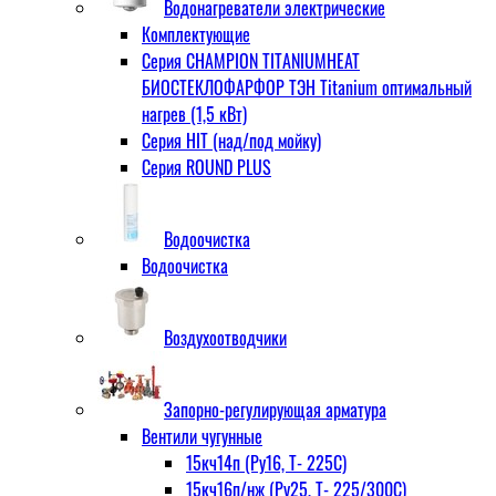
Водонагреватели электрические
Комплектующие
Серия CHAMPION TITANIUMHEAT
БИОСТЕКЛОФАРФОР ТЭН Titanium оптимальный
нагрев (1,5 кВт)
Серия HIT (над/под мойку)
Серия ROUND PLUS
Водоочистка
Водоочистка
Воздухоотводчики
Запорно-регулирующая арматура
Вентили чугунные
15кч14п (Ру16, Т- 225С)
15кч16п/нж (Ру25, Т- 225/300С)