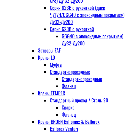
CF8) Ду 32-Ду200
Серия 623В с рукояткой (диск
ЧУГУН/GGG40 с эпоксидным покрытием)
Ду32-Ду200
Серия 623В с рукояткой
GGG40 с эпоксидным покрытием)
Ду32-Ду200
Затворы FAF
Краны LD
Муфта
Стандартнопроходные
Стандартнопроходные
Фланец
Краны TEMPER
Стандартный проход / Cталь 20
Сварка
Фланец
Краны BROEN Ballomax & Ballorex
Ballorex Venturi