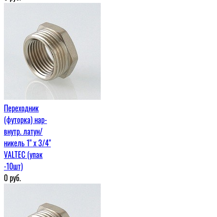
Переходник
(футорка) нар-
внутр. латун/
никель 1" х 3/4"
VALTEC (упак
-10шт)
0
руб.