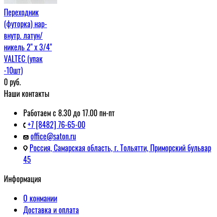
Переходник
(футорка) нар-
внутр. латун/
никель 2" х 3/4"
VALTEC (упак
-10шт)
0
руб.
Наши контакты
Работаем с 8.30 до 17.00 пн-пт
+7 [8482] 76-65-00
office@saton.ru
Россия, Самарская область, г. Тольятти, Приморский бульвар
45
Информация
О конмании
Доставка и оплата