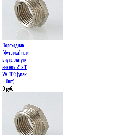
Переходник
(футорка) нар-
внутр. латун/
никель 2" х 1"
VALTEC (упак
-10шт)
0
руб.