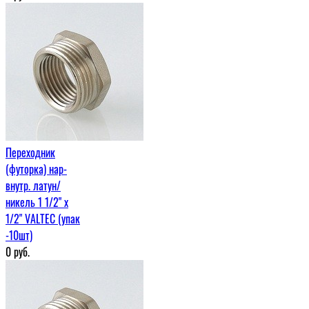
Переходник
(футорка) нар-
внутр. латун/
никель 1 1/2" х
1/2" VALTEC (упак
-10шт)
0
руб.