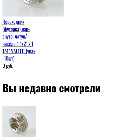
Переходник
(футорка) нар-
внутр. латун/
никель 1 1/2" х 1
1/4" VALTEC (упак
-10шт)
0
руб.
Вы недавно смотрели