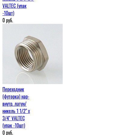
VALTEC (упак
-10шт)
0
руб.
Переходник
(футорка) нар-
внутр. латун/
никель 1 1/2" х
3/4" VALTEC
(упак -10шт)
0
руб.