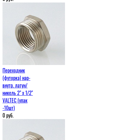
Переходник
(футорка) нар-
внутр. латун/
никель 2" х 1/2"
VALTEC (упак
-10шт)
0
руб.