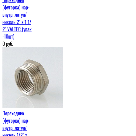
(футорка) нар-
внутр. латун/
никель 2" х 1 1/
2" VALTEC (упак
-10шт)
0
руб.
Переходник
(футорка) нар-
внутр. латун/
никель 1/2" х