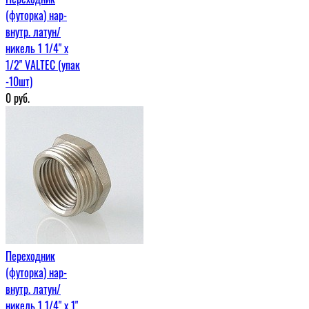
(футорка) нар-
внутр. латун/
никель 1 1/4" х
1/2" VALTEC (упак
-10шт)
0
руб.
Переходник
(футорка) нар-
внутр. латун/
никель 1 1/4" х 1"