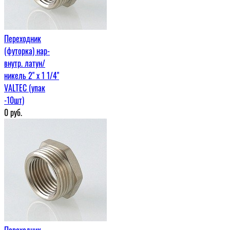
Переходник
(футорка) нар-
внутр. латун/
никель 2" х 1 1/4"
VALTEC (упак
-10шт)
0
руб.
Переходник