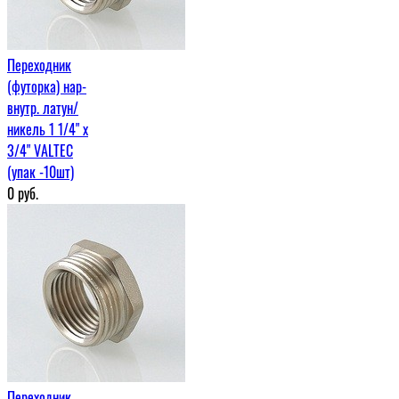
Переходник
(футорка) нар-
внутр. латун/
никель 1 1/4" х
3/4" VALTEC
(упак -10шт)
0
руб.
Переходник