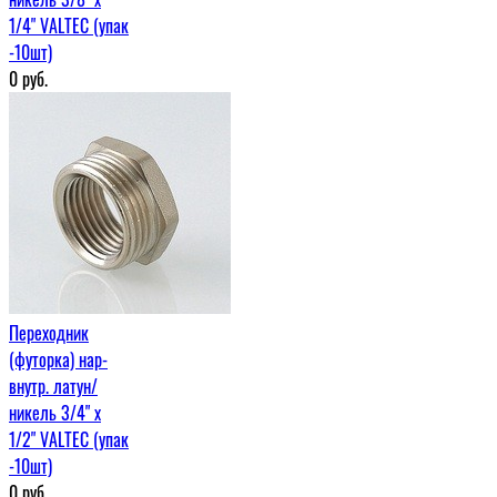
1/4" VALTEC (упак
-10шт)
0
руб.
Переходник
(футорка) нар-
внутр. латун/
никель 3/4" х
1/2" VALTEC (упак
-10шт)
0
руб.