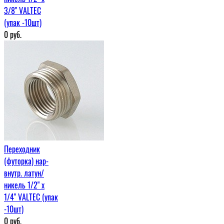
3/8" VALTEC
(упак -10шт)
0
руб.
Переходник
(футорка) нар-
внутр. латун/
никель 1/2" х
1/4" VALTEC (упак
-10шт)
0
руб.