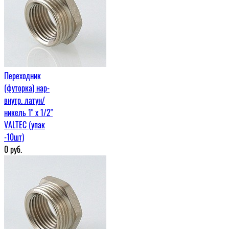
Переходник
(футорка) нар-
внутр. латун/
никель 1" х 1/2"
VALTEC (упак
-10шт)
0
руб.