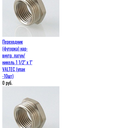
Переходник
(футорка) нар-
внутр. латун/
никель 1 1/2" х 1"
VALTEC (упак
-10шт)
0
руб.