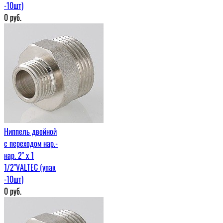
-10шт)
0
руб.
Ниппель двойной
с переходом нар.-
нар. 2" х 1
1/2"VALTEC (упак
-10шт)
0
руб.