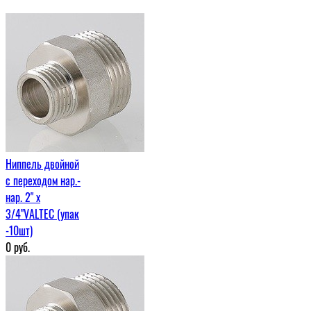
Ниппель двойной
с переходом нар.-
нар. 2" х
3/4"VALTEC (упак
-10шт)
0
руб.