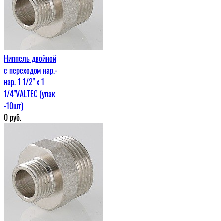
Ниппель двойной
с переходом нар.-
нар. 1 1/2" х 1
1/4"VALTEC (упак
-10шт)
0
руб.