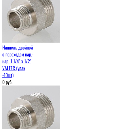
Ниппель двойной
с переходом нар.-
нар. 1 1/4" х 1/2"
VALTEC (упак
-10шт)
0
руб.