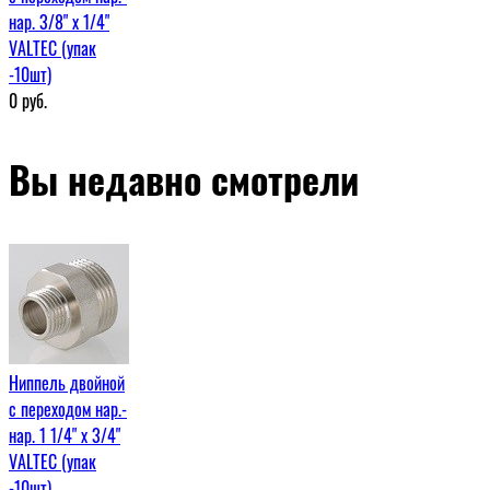
нар. 3/8" х 1/4"
VALTEC (упак
-10шт)
0
руб.
Вы недавно смотрели
Ниппель двойной
с переходом нар.-
нар. 1 1/4" х 3/4"
VALTEC (упак
-10шт)