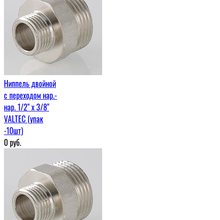
Ниппель двойной
с переходом нар.-
нар. 1/2" х 3/8"
VALTEC (упак
-10шт)
0
руб.