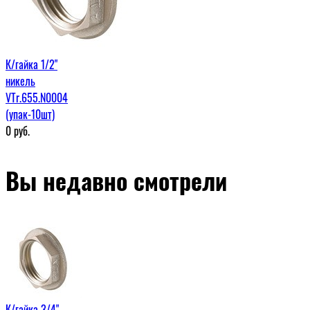
К/гайка 1/2"
никель
VTr.655.N0004
(упак-10шт)
0
руб.
Вы недавно смотрели
К/гайка 3/4"