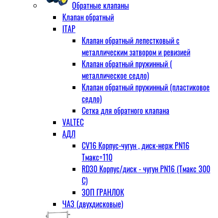
Обратные клапаны
Клапан обратный
ITAP
Клапан обратный лепестковый с
металлическим затвором и ревизией
Клапан обратный пружинный (
металлическое седло)
Клапан обратный пружинный (пластиковое
седло)
Сетка для обратного клапана
VALTEC
АДЛ
CV16 Корпус-чугун , диск-нерж PN16
Тмакс=110
RD30 Корпус/диск - чугун РN16 (Тмакс 300
С)
ЗОП ГРАНЛОК
ЧАЗ (двухдисковые)