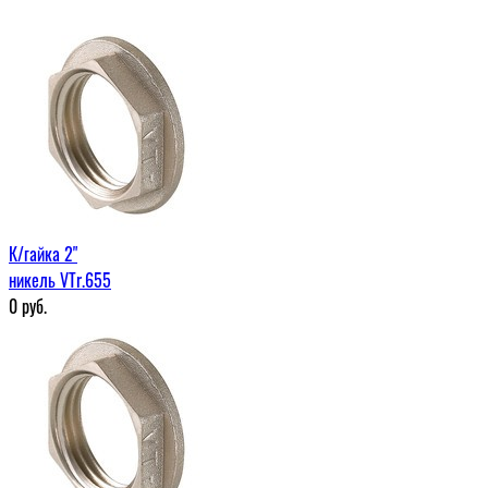
К/гайка 2"
никель VTr.655
0
руб.