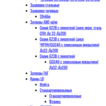
Задвижки стальные
Задвижки чугунные
30ч6бр
Затворы ABO valve
Серия 622В с рукояткой (диск нерж. сталь
CF8) Ду 32-Ду200
Серия 623В с рукояткой (диск
ЧУГУН/GGG40 с эпоксидным покрытием)
Ду32-Ду200
Серия 623В с рукояткой
GGG40 с эпоксидным покрытием)
Ду32-Ду200
Затворы FAF
Краны LD
Муфта
Стандартнопроходные
Стандартнопроходные
Фланец