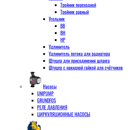
Тройник переходной
Тройник равный
Угольник
ВВ
ВН
НР
Удлинитель
Удлинитель потока для радиатора
Штуцер для присодинения шланга
Штуцер с накидной гайкой для счётчиков
Насосы
UNIPUMP
GRUNDFOS
РЕЛЕ ДАВЛЕНИЯ
ЦИРКУЛЯЦИОННЫЕ НАСОСЫ