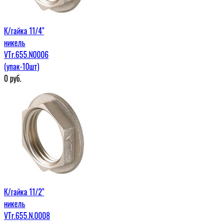
К/гайка 11/4"
никель
VTr.655.N0006
(упак-10шт)
0
руб.
К/гайка 11/2"
никель
VTr.655.N.0008