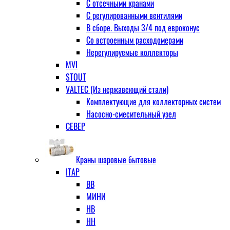
С отсечными кранами
С регулированными вентилями
В сборе. Выходы 3/4 под евроконус
Со встроенным расходомерами
Нерегулируемые коллекторы
MVI
STOUT
VALTEC (Из нержавеющий стали)
Комплектующие для коллекторных систем
Насосно-смесительный узел
СЕВЕР
Краны шаровые бытовые
ITAP
ВВ
МИНИ
НВ
НН