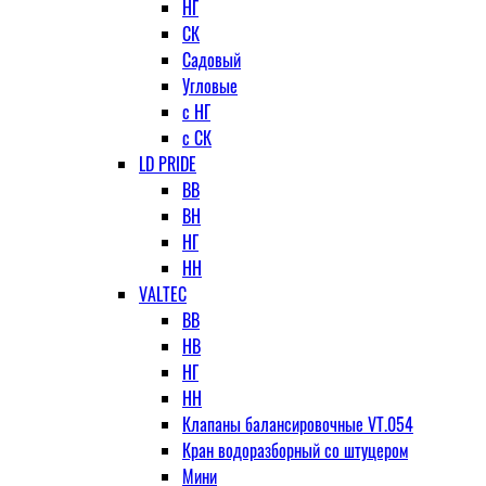
НГ
СК
Садовый
Угловые
с НГ
с СК
LD PRIDE
ВВ
ВН
НГ
НН
VALTEC
ВВ
НВ
НГ
НН
Клапаны балансировочные VT.054
Кран водоразборный со штуцером
Мини