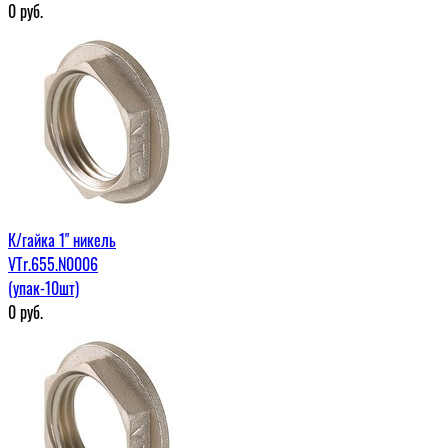
0
руб.
К/гайка 1" никель
VTr.655.N0006
(упак-10шт)
0
руб.