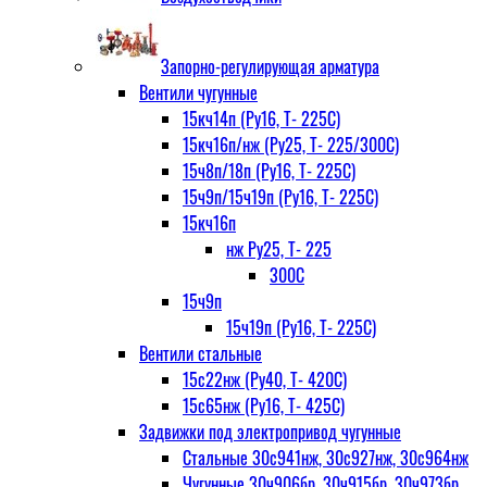
Запорно-регулирующая арматура
Вентили чугунные
15кч14п (Ру16, Т- 225С)
15кч16п/нж (Ру25, Т- 225/300С)
15ч8п/18п (Ру16, Т- 225С)
15ч9п/15ч19п (Ру16, Т- 225С)
15кч16п
нж Ру25, Т- 225
300С
15ч9п
15ч19п (Ру16, Т- 225С)
Вентили стальные
15с22нж (Ру40, Т- 420С)
15с65нж (Ру16, Т- 425С)
Задвижки под электропривод чугунные
Стальные 30с941нж, 30с927нж, 30с964нж
Чугунные 30ч906бр, 30ч915бр, 30ч973бр