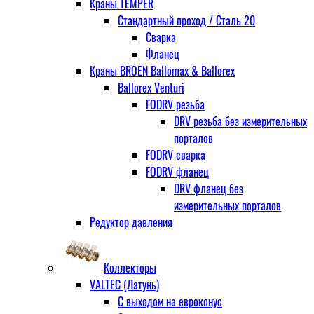
Краны TEMPER
Стандартный проход / Cталь 20
Сварка
Фланец
Краны BROEN Ballomax & Ballorex
Ballorex Venturi
FODRV резьба
DRV резьба без измерительных
порталов
FODRV сварка
FODRV фланец
DRV фланец без
измерительных порталов
Редуктор давления
Коллекторы
VALTEC (Латунь)
С выходом на евроконус