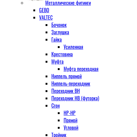
Металлические фитинги
GEBO
VALTEC
Бочонок
Заглушка
Гайка
Усиленная
Крестовина
Муфта
Муфта переходная
Ниппель прямой
Ниппель-переходник
Переходник ВН
Переходник НВ (футорка)
Сгон
НР-НР
Прямой
Угловой
Тройник