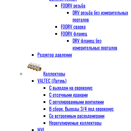
FODRV резьба
DRV резьба без измерительных
порталов
FODRV сварка
FODRV фланец
DRV фланец без
измерительных порталов
Редуктор давления
Коллекторы
VALTEC (Латунь)
С выходом на евроконус
С отсечными кранами
С регулированными вентилями
В сборе. Выходы 3/4 под евроконус
Со встроенным расходомерами
Нерегулируемые коллекторы
MVI