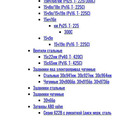
15кч16п/нж (Ру25, Т- 225/300С)
15ч8п/18п (Ру16, Т- 225С)
15ч9п/15ч19п (Ру16, Т- 225С)
15кч16п
нж Ру25, Т- 225
300С
15ч9п
15ч19п (Ру16, Т- 225С)
Вентили стальные
15с22нж (Ру40, Т- 420С)
15с65нж (Ру16, Т- 425С)
Задвижки под электропривод чугунные
Стальные 30с941нж, 30с927нж, 30с964нж
Чугунные 30ч906бр, 30ч915бр, 30ч973бр
Задвижки стальные
Задвижки чугунные
30ч6бр
Затворы ABO valve
Серия 622В с рукояткой (диск нерж. сталь