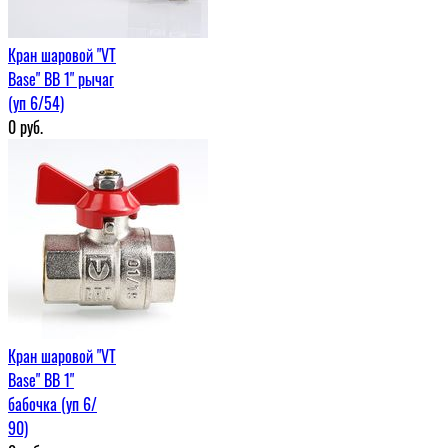
Кран шаровой "VT
Base" ВВ 1" рычаг
(уп 6/54)
0
руб.
Кран шаровой "VT
Base" ВВ 1"
бабочка (уп 6/
90)