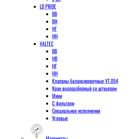
LD PRIDE
ВВ
ВН
НГ
НН
VALTEC
ВВ
НВ
НГ
НН
Клапаны балансировочные VT.054
Кран водоразборный со штуцером
Мини
С фильтром
Специальное исполнения
Угловые
Манометры