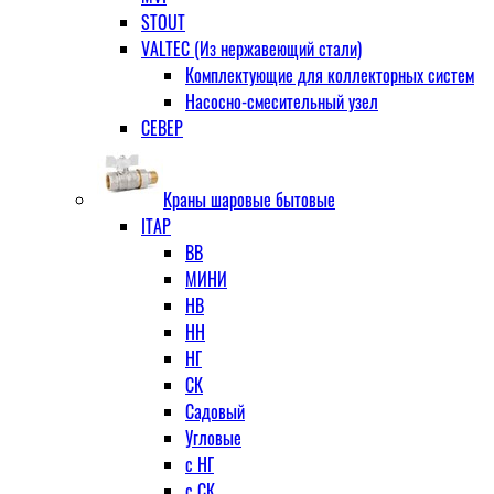
STOUT
VALTEC (Из нержавеющий стали)
Комплектующие для коллекторных систем
Насосно-смесительный узел
СЕВЕР
Краны шаровые бытовые
ITAP
ВВ
МИНИ
НВ
НН
НГ
СК
Садовый
Угловые
с НГ
с СК