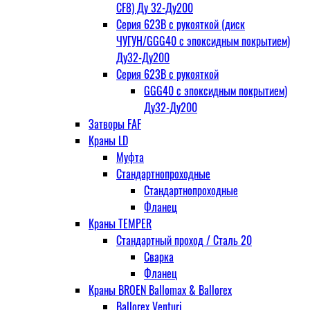
CF8) Ду 32-Ду200
Серия 623В с рукояткой (диск
ЧУГУН/GGG40 с эпоксидным покрытием)
Ду32-Ду200
Серия 623В с рукояткой
GGG40 с эпоксидным покрытием)
Ду32-Ду200
Затворы FAF
Краны LD
Муфта
Стандартнопроходные
Стандартнопроходные
Фланец
Краны TEMPER
Стандартный проход / Cталь 20
Сварка
Фланец
Краны BROEN Ballomax & Ballorex
Ballorex Venturi