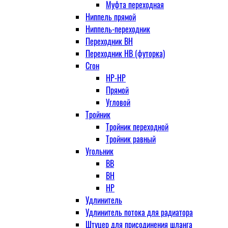
Муфта переходная
Ниппель прямой
Ниппель-переходник
Переходник ВН
Переходник НВ (футорка)
Сгон
НР-НР
Прямой
Угловой
Тройник
Тройник переходной
Тройник равный
Угольник
ВВ
ВН
НР
Удлинитель
Удлинитель потока для радиатора
Штуцер для присодинения шланга