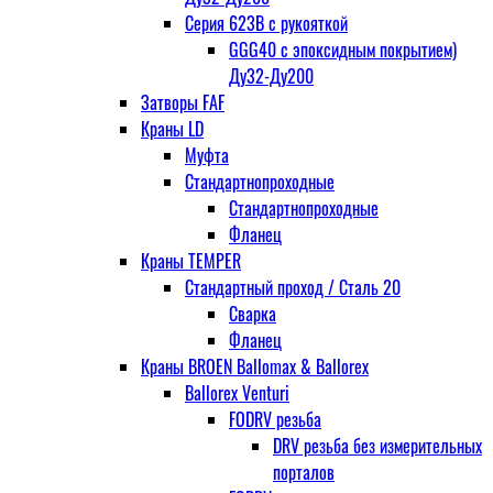
Серия 623В с рукояткой
GGG40 с эпоксидным покрытием)
Ду32-Ду200
Затворы FAF
Краны LD
Муфта
Стандартнопроходные
Стандартнопроходные
Фланец
Краны TEMPER
Стандартный проход / Cталь 20
Сварка
Фланец
Краны BROEN Ballomax & Ballorex
Ballorex Venturi
FODRV резьба
DRV резьба без измерительных
порталов