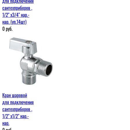
для подключения
сантехприборов ,
1/2" х3/4" нар.-
нар. (уп.14шт)
0
руб.
Кран шаровой
для подключения
сантехприборов ,
1/2" х1/2" нар.-
нар.
0
руб.