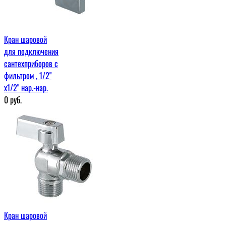
Кран шаровой
для подключения
сантехприборов с
фильтром , 1/2"
х1/2" нар.-нар.
0
руб.
Кран шаровой