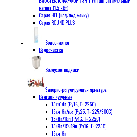
БИОСТЕКЛОФАРФОР ТЭН Titanium оптимальный
нагрев (1,5 кВт)
Серия HIT (над/под мойку)
Серия ROUND PLUS
Водоочистка
Водоочистка
Воздухоотводчики
Запорно-регулирующая арматура
Вентили чугунные
15кч14п (Ру16, Т- 225С)
15кч16п/нж (Ру25, Т- 225/300С)
15ч8п/18п (Ру16, Т- 225С)
15ч9п/15ч19п (Ру16, Т- 225С)
15кч16п