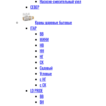
Насосно-смесительный узел
СЕВЕР
Краны шаровые бытовые
ITAP
ВВ
МИНИ
НВ
НН
НГ
СК
Садовый
Угловые
с НГ
с СК
LD PRIDE
ВВ
ВН