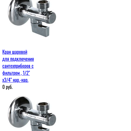
Кран шаровой
для подключения
сантехприборов с
фильтром , 1/2"
х3/4" нар.-нар.
0
руб.