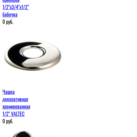
1/2"x3/4"x1/2"
бабочка
0
руб.
Чашка
декоративная
хромированная
1/2" VALTEC
0
руб.