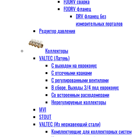
FODRV сварка
FODRV фланец
DRV фланец без
измерительных порталов
Редуктор давления
Коллекторы
VALTEC (Латунь)
С выходом на евроконус
С отсечными кранами
С регулированными вентилями
В сборе. Выходы 3/4 под евроконус
Со встроенным расходомерами
Нерегулируемые коллекторы
MVI
STOUT
VALTEC (Из нержавеющий стали)
Комплектующие для коллекторных систем