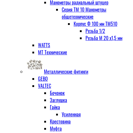
Манометры радиальный штуцер
Серия ТМ 10 Манометры
общетехнические
Корпус Ф 100 мм ТМ510
Резьба 1/2
Резьба М 20 х1,5 мм
WATTS
МТ Технические
Металлические фитинги
GEBO
VALTEC
Бочонок
Заглушка
Гайка
Усиленная
Крестовина
Муфта