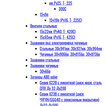
нж Ру25, Т- 225
300С
15ч9п
15ч19п (Ру16, Т- 225С)
Вентили стальные
15с22нж (Ру40, Т- 420С)
15с65нж (Ру16, Т- 425С)
Задвижки под электропривод чугунные
Стальные 30с941нж, 30с927нж, 30с964нж
Чугунные 30ч906бр, 30ч915бр, 30ч973бр
Задвижки стальные
Задвижки чугунные
30ч6бр
Затворы ABO valve
Серия 622В с рукояткой (диск нерж. сталь
CF8) Ду 32-Ду200
Серия 623В с рукояткой (диск
ЧУГУН/GGG40 с эпоксидным покрытием)
Ду32-Ду200