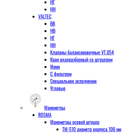
НГ
НН
VALTEC
ВВ
НВ
НГ
НН
Клапаны балансировочные VT.054
Кран водоразборный со штуцером
Мини
С фильтром
Специальное исполнения
Угловые
Манометры
ROSMA
Манометры осевой штуцер
ТМ-510 диаметр корпуса 100 мм