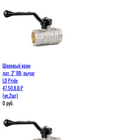
Шаровый кран
лат. 2" ВВ, рычаг
LD Pride
47.50.В.В.Р
(уп.2шт)
0
руб.