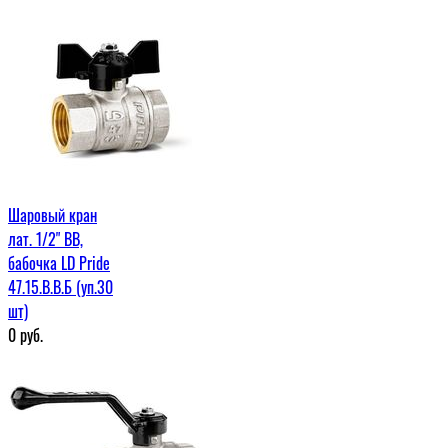
Шаровый кран
лат. 1/2" ВВ,
бабочка LD Pride
47.15.В.В.Б (уп.30
шт)
0
руб.