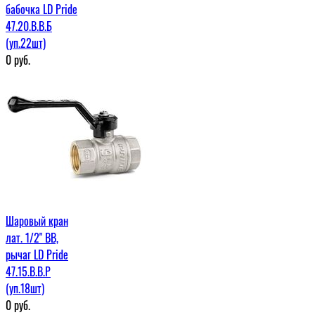
бабочка LD Pride
47.20.В.В.Б
(уп.22шт)
0
руб.
Шаровый кран
лат. 1/2" ВВ,
рычаг LD Pride
47.15.В.В.Р
(уп.18шт)
0
руб.