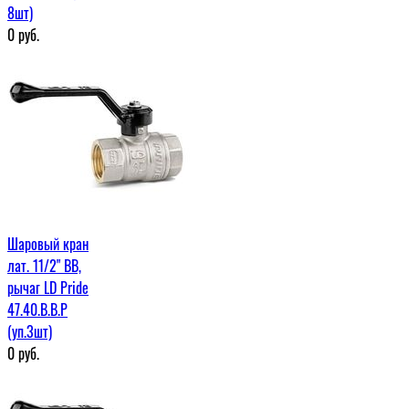
8шт)
0
руб.
Шаровый кран
лат. 11/2" ВВ,
рычаг LD Pride
47.40.В.В.Р
(уп.3шт)
0
руб.