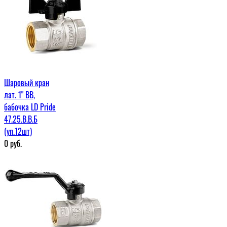
Шаровый кран
лат. 1" ВВ,
бабочка LD Pride
47.25.В.В.Б
(уп.12шт)
0
руб.