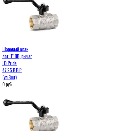
Шаровый кран
лат. 1" ВВ, рычаг
LD Pride
47.25.В.В.Р
(уп.8шт)
0
руб.