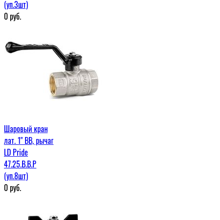
(уп.3шт)
0
руб.
Шаровый кран
лат. 1" ВВ, рычаг
LD Pride
47.25.В.В.Р
(уп.8шт)
0
руб.