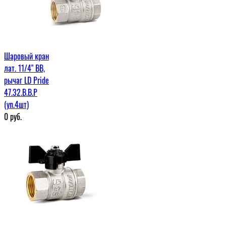
Шаровый кран
лат. 11/4" ВВ,
рычаг LD Pride
47.32.В.В.Р
(уп.4шт)
0
руб.