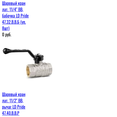
Шаровый кран
лат. 11/4" ВВ,
бабочка LD Pride
47.32.В.В.Б (уп.
8шт)
0
руб.
Шаровый кран
лат. 11/2" ВВ,
рычаг LD Pride
47.40.В.В.Р