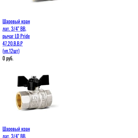
Шаровый кран
лат. 3/4" ВВ,
рычаг LD Pride
47.20.В.В.Р
(уп.12шт)
0
руб.
Шаровый кран
лат. 3/4" ВВ,