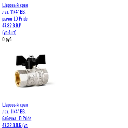
Шаровый кран
лат. 11/4" ВВ,
рычаг LD Pride
47.32.В.В.Р
(уп.4шт)
0
руб.
Шаровый кран
лат. 11/4" ВВ,
бабочка LD Pride
47.32.В.В.Б (уп.