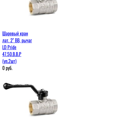
Шаровый кран
лат. 2" ВВ, рычаг
LD Pride
47.50.В.В.Р
(уп.2шт)
0
руб.