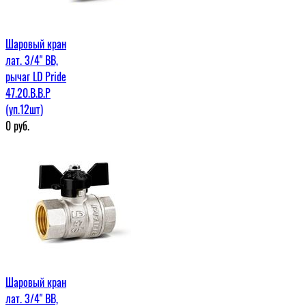
Шаровый кран
лат. 3/4" ВВ,
рычаг LD Pride
47.20.В.В.Р
(уп.12шт)
0
руб.
Шаровый кран
лат. 3/4" ВВ,