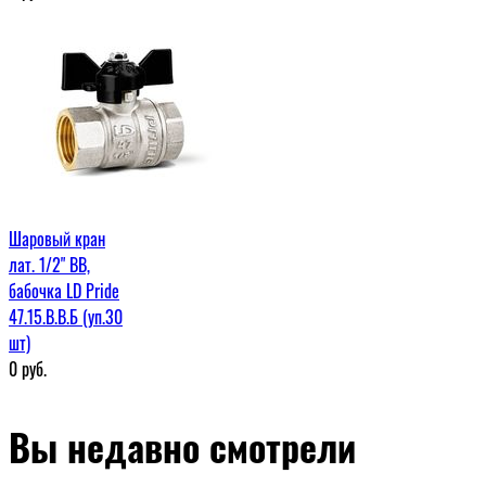
Шаровый кран
лат. 1/2" ВВ,
бабочка LD Pride
47.15.В.В.Б (уп.30
шт)
0
руб.
Вы недавно смотрели