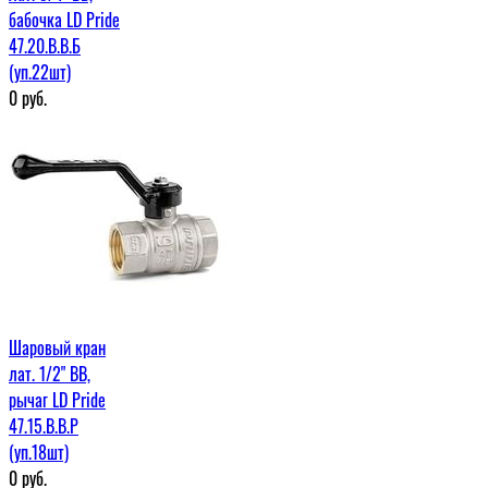
бабочка LD Pride
47.20.В.В.Б
(уп.22шт)
0
руб.
Шаровый кран
лат. 1/2" ВВ,
рычаг LD Pride
47.15.В.В.Р
(уп.18шт)
0
руб.