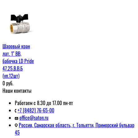
Шаровый кран
лат. 1" ВВ,
бабочка LD Pride
47.25.В.В.Б
(уп.12шт)
0
руб.
Наши контакты
Работаем с 8.30 до 17.00 пн-пт
+7 [8482] 76-65-00
office@saton.ru
Россия, Самарская область, г. Тольятти, Приморский бульвар
45