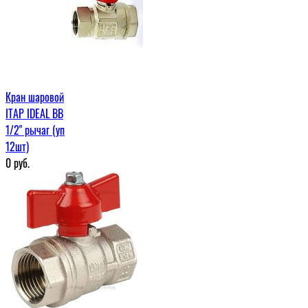
Кран шаровой
ITAP IDEAL ВВ
1/2" рычаг (уп
12шт)
0
руб.