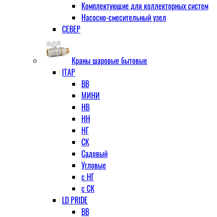
Комплектующие для коллекторных систем
Насосно-смесительный узел
СЕВЕР
Краны шаровые бытовые
ITAP
ВВ
МИНИ
НВ
НН
НГ
СК
Садовый
Угловые
с НГ
с СК
LD PRIDE
ВВ