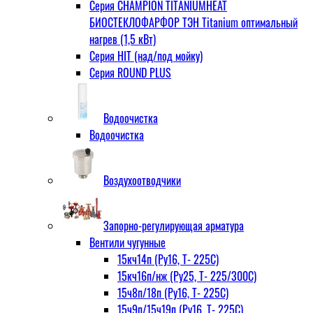
Серия CHAMPION TITANIUMHEAT
БИОСТЕКЛОФАРФОР ТЭН Titanium оптимальный
нагрев (1,5 кВт)
Серия HIT (над/под мойку)
Серия ROUND PLUS
Водоочистка
Водоочистка
Воздухоотводчики
Запорно-регулирующая арматура
Вентили чугунные
15кч14п (Ру16, Т- 225С)
15кч16п/нж (Ру25, Т- 225/300С)
15ч8п/18п (Ру16, Т- 225С)
15ч9п/15ч19п (Ру16, Т- 225С)