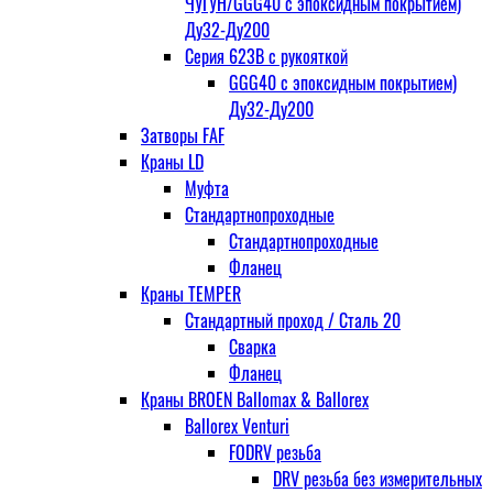
ЧУГУН/GGG40 с эпоксидным покрытием)
Ду32-Ду200
Серия 623В с рукояткой
GGG40 с эпоксидным покрытием)
Ду32-Ду200
Затворы FAF
Краны LD
Муфта
Стандартнопроходные
Стандартнопроходные
Фланец
Краны TEMPER
Стандартный проход / Cталь 20
Сварка
Фланец
Краны BROEN Ballomax & Ballorex
Ballorex Venturi
FODRV резьба
DRV резьба без измерительных