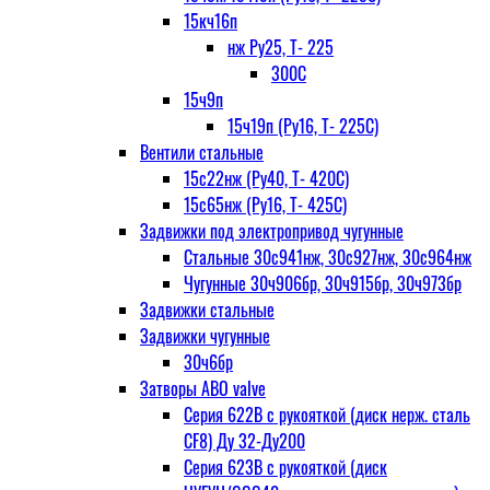
15кч16п
нж Ру25, Т- 225
300С
15ч9п
15ч19п (Ру16, Т- 225С)
Вентили стальные
15с22нж (Ру40, Т- 420С)
15с65нж (Ру16, Т- 425С)
Задвижки под электропривод чугунные
Стальные 30с941нж, 30с927нж, 30с964нж
Чугунные 30ч906бр, 30ч915бр, 30ч973бр
Задвижки стальные
Задвижки чугунные
30ч6бр
Затворы ABO valve
Серия 622В с рукояткой (диск нерж. сталь
CF8) Ду 32-Ду200
Серия 623В с рукояткой (диск