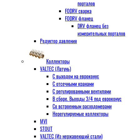
порталов
FODRV сварка
FODRV фланец
DRV фланец без
измерительных порталов
Редуктор давления
Коллекторы
VALTEC (Латунь)
С выходом на евроконус
С отсечными кранами
С регулированными вентилями
В сборе. Выходы 3/4 под евроконус
Со встроенным расходомерами
Нерегулируемые коллекторы
MVI
STOUT
VALTEC (Из нержавеющий стали)