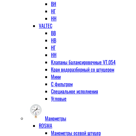
ВН
НГ
НН
VALTEC
ВВ
НВ
НГ
НН
Клапаны балансировочные VT.054
Кран водоразборный со штуцером
Мини
С фильтром
Специальное исполнения
Угловые
Манометры
ROSMA
Манометры осевой штуцер