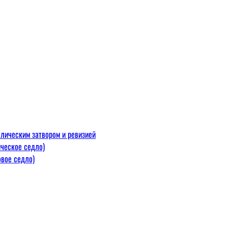
лическим затвором и ревизией
ческое седло)
вое седло)
макс=110
 300 С)