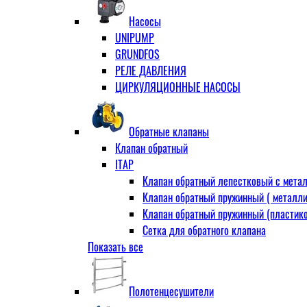
Муфта переходная
Насосы
Ниппель прямой
UNIPUMP
Ниппель-переходник
GRUNDFOS
Переходник ВН
РЕЛЕ ДАВЛЕНИЯ
Переходник НВ (футорка)
ЦИРКУЛЯЦИОННЫЕ НАСОСЫ
Сгон
НР-НР
Прямой
Обратные клапаны
Угловой
Клапан обратный
Тройник
ITAP
Тройник переходной
Клапан обратный лепестковый с метал
Тройник равный
Клапан обратный пружинный ( металли
Угольник
Клапан обратный пружинный (пластико
ВВ
Сетка для обратного клапана
ВН
Показать все
VALTEC
НР
АДЛ
Удлинитель
CV16 Корпус-чугун , диск-нерж PN16 Т
Удлинитель потока для радиатора
Полотенцесушители
RD30 Корпус/диск - чугун РN16 (Тмакс
Штуцер для присодинения шланга