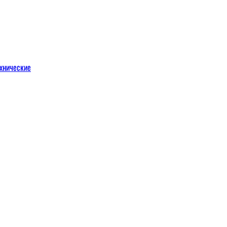
хнические
м
льных порталов
льных порталов