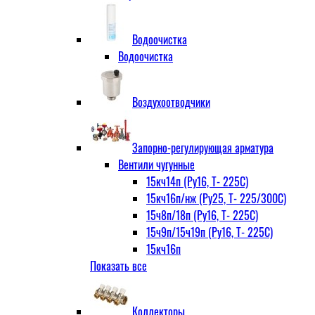
Водоочистка
Водоочистка
Воздухоотводчики
Запорно-регулирующая арматура
Вентили чугунные
15кч14п (Ру16, Т- 225С)
15кч16п/нж (Ру25, Т- 225/300С)
15ч8п/18п (Ру16, Т- 225С)
15ч9п/15ч19п (Ру16, Т- 225С)
15кч16п
Показать все
нж Ру25, Т- 225
300С
15ч9п
Коллекторы