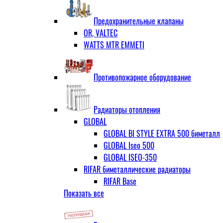
ЗОП ГРАНЛОК
Штуцер с накидной гайкой для счётчи
ЧАЗ (двухдисковые)
Предохранительные клапаны
OR, VALTEC
WATTS MTR EMMETI
Противопожарное оборудование
Радиаторы отопления
GLOBAL
GLOBAL BI STYLE EXTRA 500 биметалл
GLOBAL Iseo 500
GLOBAL ISEO-350
RIFAR биметаллические радиаторы
RIFAR Base
Показать все
RIFAR Base 200
RIFAR Base 350
RIFAR Base 500