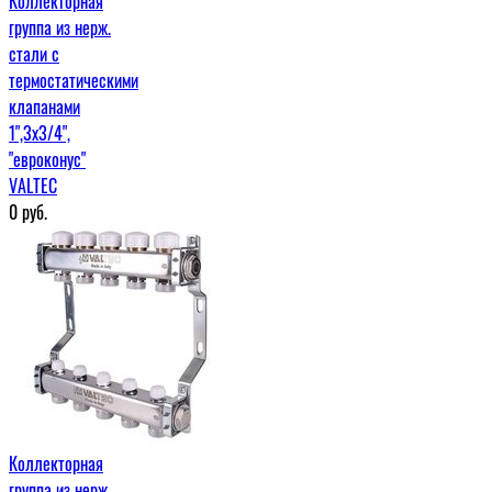
Коллекторная
группа из нерж.
стали с
термостатическими
клапанами
1",3x3/4",
"евроконус"
VALTEC
0
руб.
Коллекторная
группа из нерж.