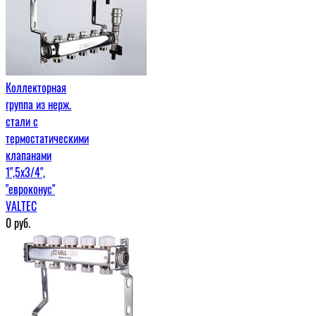
Коллекторная
группа из нерж.
стали с
термостатическими
клапанами
1",5x3/4",
"евроконус"
VALTEC
0
руб.