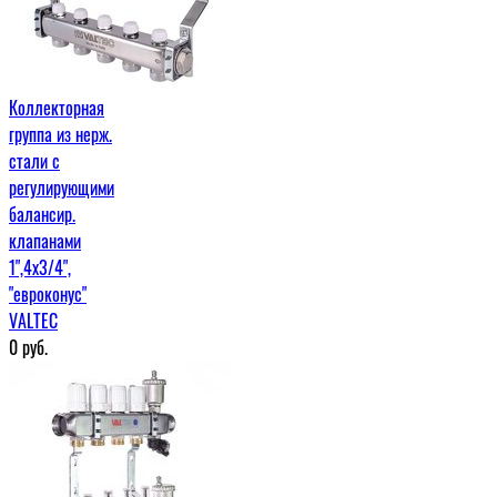
Коллекторная
группа из нерж.
стали с
регулирующими
балансир.
клапанами
1",4x3/4",
"евроконус"
VALTEC
0
руб.