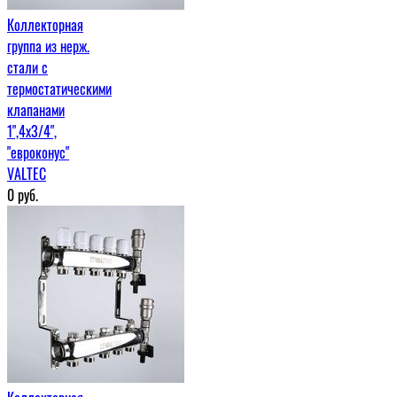
Коллекторная
группа из нерж.
стали с
термостатическими
клапанами
1",4x3/4",
"евроконус"
VALTEC
0
руб.