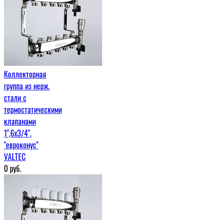
Коллекторная
группа из нерж.
стали с
термостатическими
клапанами
1",6x3/4",
"евроконус"
VALTEC
0
руб.