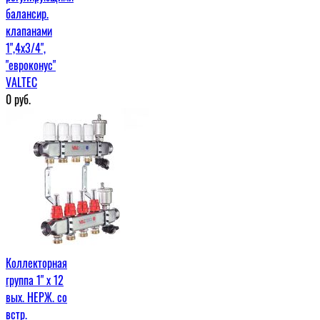
балансир.
клапанами
1",4x3/4",
"евроконус"
VALTEC
0
руб.
Коллекторная
группа 1" х 12
вых. НЕРЖ. со
встр.