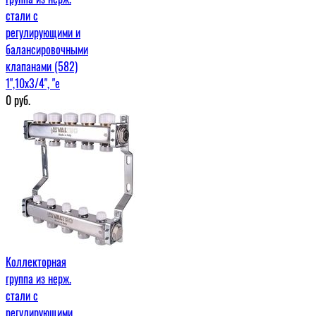
стали с
регулирующими и
балансировочными
клапанами (582)
1",10x3/4", "е
0
руб.
Коллекторная
группа из нерж.
стали с
регулирующими