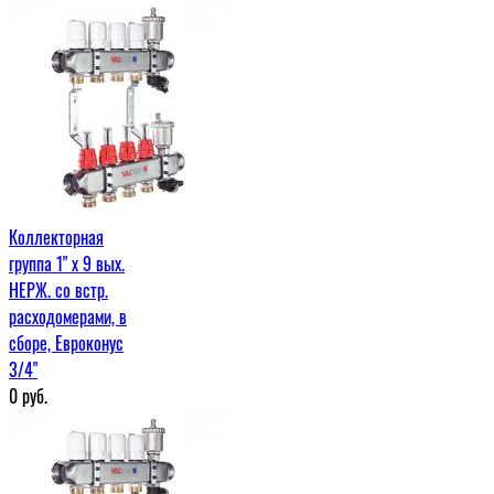
Коллекторная
группа 1" х 9 вых.
НЕРЖ. со встр.
расходомерами, в
сборе, Евроконус
3/4"
0
руб.