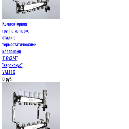
Коллекторная
группа из нерж.
стали с
термостатическими
клапанами
1",6x3/4",
"евроконус"
VALTEC
0
руб.