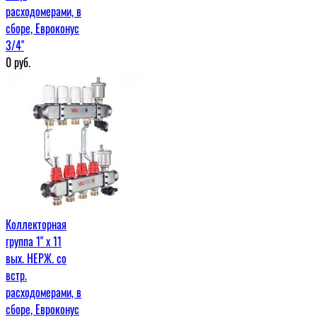
расходомерами, в
сборе, Евроконус
3/4"
0
руб.
Коллекторная
группа 1" х 11
вых. НЕРЖ. со
встр.
расходомерами, в
сборе, Евроконус