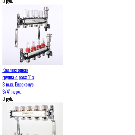
0
руб.
Коллекторная
группа с расх 1" x
3 вых. Евроконус
3/4" нерж.
0
руб.