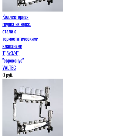
Коллекторная
группа из нерж.
стали с
термостатическими
клапанами
1",5x3/4",
"евроконус"
VALTEC
0
руб.