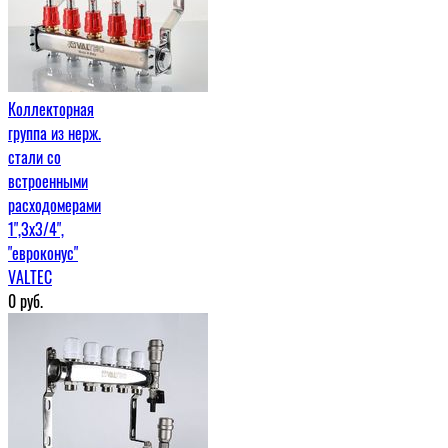
Коллекторная
группа из нерж.
стали со
встроенными
расходомерами
1",3x3/4",
"евроконус"
VALTEC
0
руб.