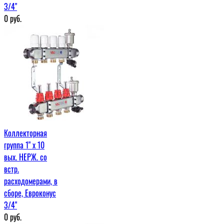
3/4"
0
руб.
Коллекторная
группа 1" х 10
вых. НЕРЖ. со
встр.
расходомерами, в
сборе, Евроконус
3/4"
0
руб.