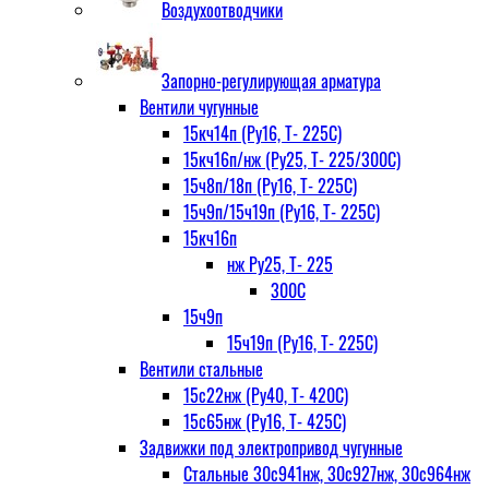
Воздухоотводчики
Запорно-регулирующая арматура
Вентили чугунные
15кч14п (Ру16, Т- 225С)
15кч16п/нж (Ру25, Т- 225/300С)
15ч8п/18п (Ру16, Т- 225С)
15ч9п/15ч19п (Ру16, Т- 225С)
15кч16п
нж Ру25, Т- 225
300С
15ч9п
15ч19п (Ру16, Т- 225С)
Вентили стальные
15с22нж (Ру40, Т- 420С)
15с65нж (Ру16, Т- 425С)
Задвижки под электропривод чугунные
Стальные 30с941нж, 30с927нж, 30с964нж