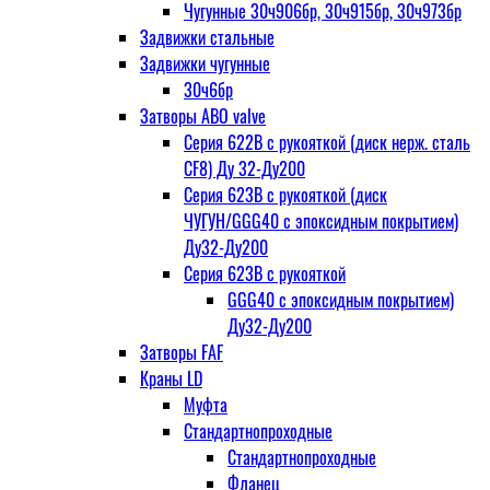
Чугунные 30ч906бр, 30ч915бр, 30ч973бр
Задвижки стальные
Задвижки чугунные
30ч6бр
Затворы ABO valve
Серия 622В с рукояткой (диск нерж. сталь
CF8) Ду 32-Ду200
Серия 623В с рукояткой (диск
ЧУГУН/GGG40 с эпоксидным покрытием)
Ду32-Ду200
Серия 623В с рукояткой
GGG40 с эпоксидным покрытием)
Ду32-Ду200
Затворы FAF
Краны LD
Муфта
Стандартнопроходные
Стандартнопроходные
Фланец