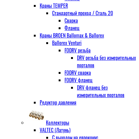
Краны TEMPER
Стандартный проход / Cталь 20
Сварка
Фланец
Краны BROEN Ballomax & Ballorex
Ballorex Venturi
FODRV резьба
DRV резьба без измерительных
порталов
FODRV сварка
FODRV фланец
DRV фланец без
измерительных порталов
Редуктор давления
Коллекторы
VALTEC (Латунь)
С выходом на евроконус