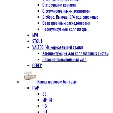
С отсечными кранами
С регулированными вентилями
В сборе. Выходы 3/4 под евроконус
Со встроенным расходомерами
Нерегулируемые коллекторы
MVI
STOUT
VALTEC (Из нержавеющий стали)
Комплектующие для коллекторных систем
Насосно-смесительный узел
СЕВЕР
Краны шаровые бытовые
ITAP
ВВ
МИНИ
НВ
НН