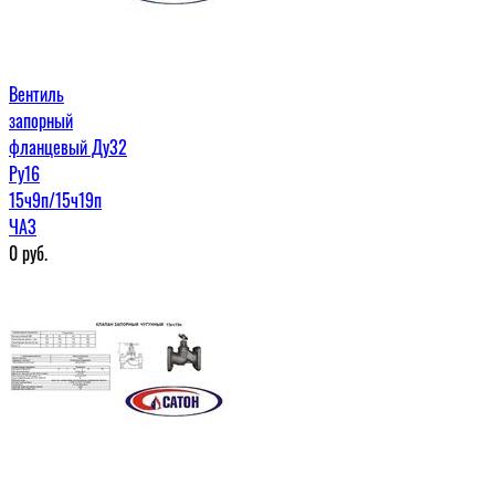
Вентиль
запорный
фланцевый Ду32
Ру16
15ч9п/15ч19п
ЧАЗ
0
руб.