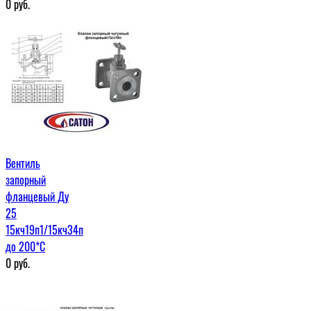
0
руб.
Вентиль
запорный
фланцевый Ду
25
15кч19п1/15кч34п
до 200*С
0
руб.