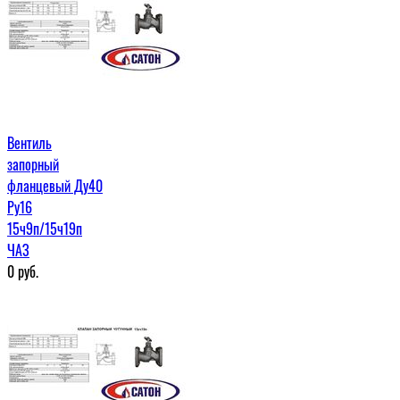
Вентиль
запорный
фланцевый Ду40
Ру16
15ч9п/15ч19п
ЧАЗ
0
руб.