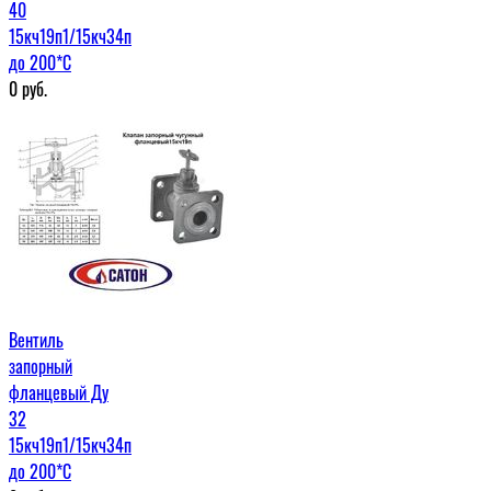
40
15кч19п1/15кч34п
до 200*С
0
руб.
Вентиль
запорный
фланцевый Ду
32
15кч19п1/15кч34п
до 200*С