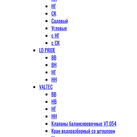
НГ
СК
Садовый
Угловые
с НГ
с СК
LD PRIDE
ВВ
ВН
НГ
НН
VALTEC
ВВ
НВ
НГ
НН
Клапаны балансировочные VT.054
Кран водоразборный со штуцером