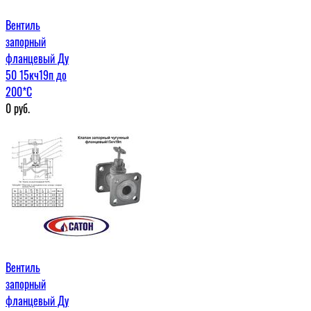
Вентиль
запорный
фланцевый Ду
50 15кч19п до
200*С
0
руб.
Вентиль
запорный
фланцевый Ду