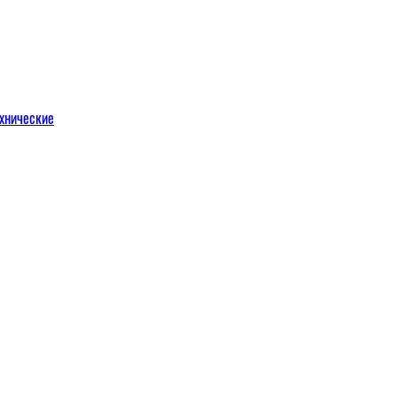
хнические
м
льных порталов
льных порталов