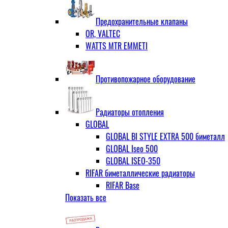
ЗОП ГРАНЛОК
Штуцер с накидной гайкой для счётчи
ЧАЗ (двухдисковые)
Предохранительные клапаны
OR, VALTEC
WATTS MTR EMMETI
Противопожарное оборудование
Радиаторы отопления
GLOBAL
GLOBAL BI STYLE EXTRA 500 биметалл
GLOBAL Iseo 500
GLOBAL ISEO-350
RIFAR биметаллические радиаторы
RIFAR Base
Показать все
RIFAR Base 200
RIFAR Base 350
RIFAR Base 500