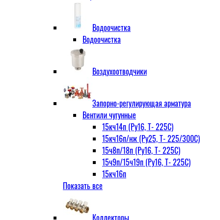
Водоочистка
Водоочистка
Воздухоотводчики
Запорно-регулирующая арматура
Вентили чугунные
15кч14п (Ру16, Т- 225С)
15кч16п/нж (Ру25, Т- 225/300С)
15ч8п/18п (Ру16, Т- 225С)
15ч9п/15ч19п (Ру16, Т- 225С)
15кч16п
Показать все
нж Ру25, Т- 225
300С
15ч9п
Коллекторы