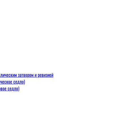
лическим затвором и ревизией
ческое седло)
вое седло)
макс=110
 300 С)