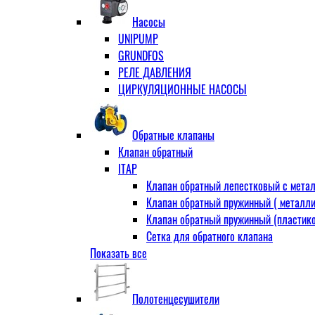
Муфта переходная
Насосы
Ниппель прямой
UNIPUMP
Ниппель-переходник
GRUNDFOS
Переходник ВН
РЕЛЕ ДАВЛЕНИЯ
Переходник НВ (футорка)
ЦИРКУЛЯЦИОННЫЕ НАСОСЫ
Сгон
НР-НР
Прямой
Обратные клапаны
Угловой
Клапан обратный
Тройник
ITAP
Тройник переходной
Клапан обратный лепестковый с метал
Тройник равный
Клапан обратный пружинный ( металли
Угольник
Клапан обратный пружинный (пластико
ВВ
Сетка для обратного клапана
ВН
Показать все
VALTEC
НР
АДЛ
Удлинитель
CV16 Корпус-чугун , диск-нерж PN16 Т
Удлинитель потока для радиатора
Полотенцесушители
RD30 Корпус/диск - чугун РN16 (Тмакс
Штуцер для присодинения шланга