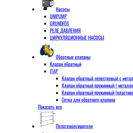
Муфта переходная
Насосы
Ниппель прямой
UNIPUMP
Ниппель-переходник
GRUNDFOS
Переходник ВН
РЕЛЕ ДАВЛЕНИЯ
Переходник НВ (футорка)
ЦИРКУЛЯЦИОННЫЕ НАСОСЫ
Сгон
НР-НР
Прямой
Обратные клапаны
Угловой
Клапан обратный
Тройник
ITAP
Тройник переходной
Клапан обратный лепестковый с метал
Тройник равный
Клапан обратный пружинный ( металли
Угольник
Клапан обратный пружинный (пластико
ВВ
Сетка для обратного клапана
ВН
Показать все
VALTEC
НР
АДЛ
Удлинитель
CV16 Корпус-чугун , диск-нерж PN16 Т
Удлинитель потока для радиатора
Полотенцесушители
RD30 Корпус/диск - чугун РN16 (Тмакс
Штуцер для присодинения шланга