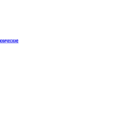
хнические
м
льных порталов
льных порталов