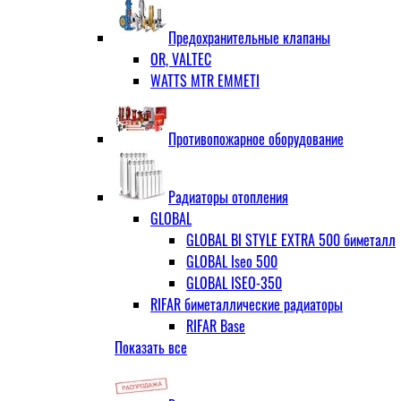
ЗОП ГРАНЛОК
Штуцер с накидной гайкой для счётчи
ЧАЗ (двухдисковые)
Предохранительные клапаны
OR, VALTEC
WATTS MTR EMMETI
Противопожарное оборудование
Радиаторы отопления
GLOBAL
GLOBAL BI STYLE EXTRA 500 биметалл
GLOBAL Iseo 500
GLOBAL ISEO-350
RIFAR биметаллические радиаторы
RIFAR Base
Показать все
RIFAR Base 200
RIFAR Base 350
RIFAR Base 500