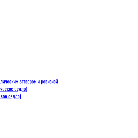
лическим затвором и ревизией
ческое седло)
вое седло)
макс=110
 300 С)