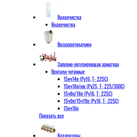
Водоочистка
Водоочистка
Воздухоотводчики
Запорно-регулирующая арматура
Вентили чугунные
15кч14п (Ру16, Т- 225С)
15кч16п/нж (Ру25, Т- 225/300С)
15ч8п/18п (Ру16, Т- 225С)
15ч9п/15ч19п (Ру16, Т- 225С)
15кч16п
Показать все
нж Ру25, Т- 225
300С
15ч9п
Коллекторы