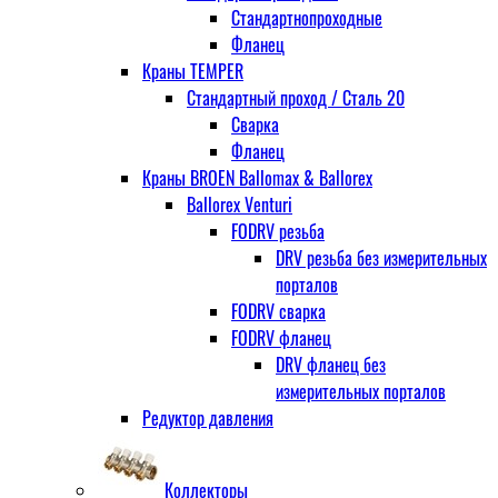
Стандартнопроходные
Фланец
Краны TEMPER
Стандартный проход / Cталь 20
Сварка
Фланец
Краны BROEN Ballomax & Ballorex
Ballorex Venturi
FODRV резьба
DRV резьба без измерительных
порталов
FODRV сварка
FODRV фланец
DRV фланец без
измерительных порталов
Редуктор давления
Коллекторы