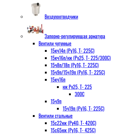
Воздухоотводчики
Запорно-регулирующая арматура
Вентили чугунные
15кч14п (Ру16, Т- 225С)
15кч16п/нж (Ру25, Т- 225/300С)
15ч8п/18п (Ру16, Т- 225С)
15ч9п/15ч19п (Ру16, Т- 225С)
15кч16п
нж Ру25, Т- 225
300С
15ч9п
15ч19п (Ру16, Т- 225С)
Вентили стальные
15с22нж (Ру40, Т- 420С)
15с65нж (Ру16, Т- 425С)