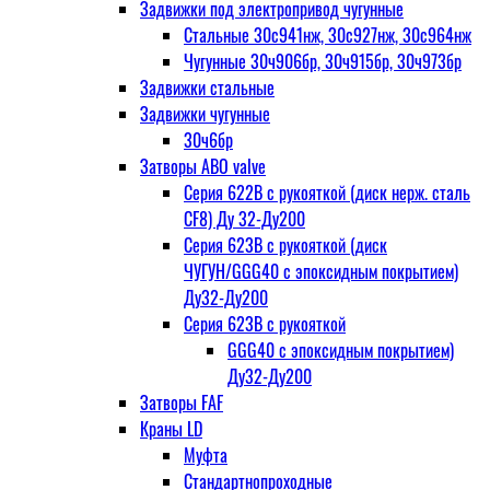
Задвижки под электропривод чугунные
Стальные 30с941нж, 30с927нж, 30с964нж
Чугунные 30ч906бр, 30ч915бр, 30ч973бр
Задвижки стальные
Задвижки чугунные
30ч6бр
Затворы ABO valve
Серия 622В с рукояткой (диск нерж. сталь
CF8) Ду 32-Ду200
Серия 623В с рукояткой (диск
ЧУГУН/GGG40 с эпоксидным покрытием)
Ду32-Ду200
Серия 623В с рукояткой
GGG40 с эпоксидным покрытием)
Ду32-Ду200
Затворы FAF
Краны LD
Муфта
Стандартнопроходные