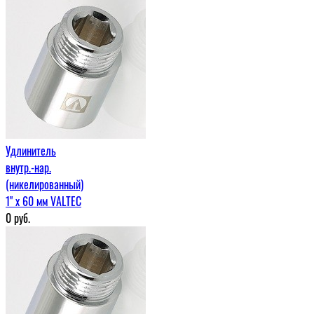
Удлинитель
внутр.-нар.
(никелированный)
1" х 60 мм VALTEC
0
руб.