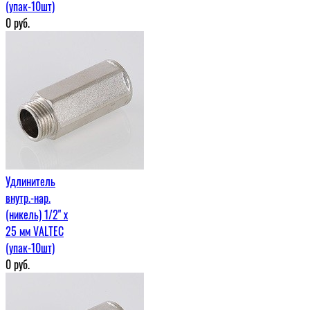
(упак-10шт)
0
руб.
Удлинитель
внутр.-нар.
(никель) 1/2" х
25 мм VALTEC
(упак-10шт)
0
руб.