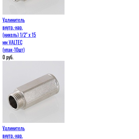
Удлинитель
внутр.-нар.
(никель) 1/2" х 15
мм VALTEC
(упак-10шт)
0
руб.
Удлинитель
внутр.-нар.