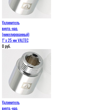
Удлинитель
внутр.-нар.
(никелированный)
1" х 25 мм VALTEC
0
руб.
Удлинитель
внутр.-нар.