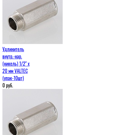
Удлинитель
внутр.-нар.
(никель) 1/2" х
20 мм VALTEC
(упак-10шт)
0
руб.