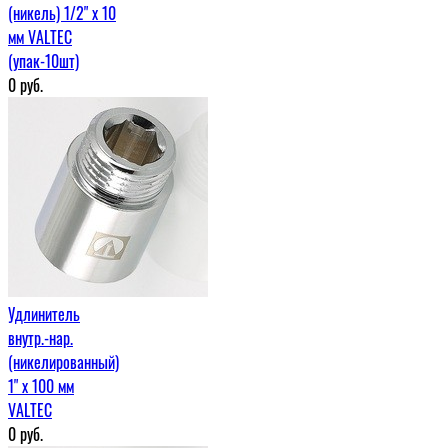
(никель) 1/2" х 10
мм VALTEC
(упак-10шт)
0
руб.
Удлинитель
внутр.-нар.
(никелированный)
1" х 100 мм
VALTEC
0
руб.