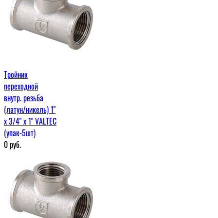
Тройник
переходной
внутр. резьба
(латун/никель) 1"
х 3/4" х 1" VALTEC
(упак-5шт)
0
руб.