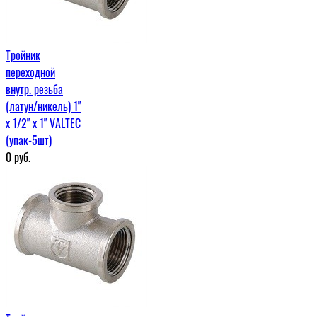
Тройник
переходной
внутр. резьба
(латун/никель) 1"
х 1/2" х 1" VALTEC
(упак-5шт)
0
руб.