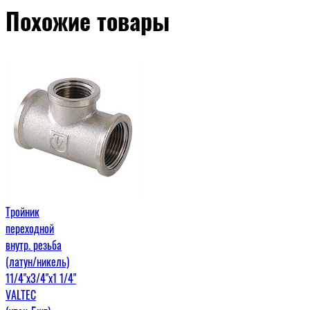
Похожие товары
Тройник
переходной
внутр. резьба
(латун/никель)
11/4"х3/4"х1 1/4"
VALTEC