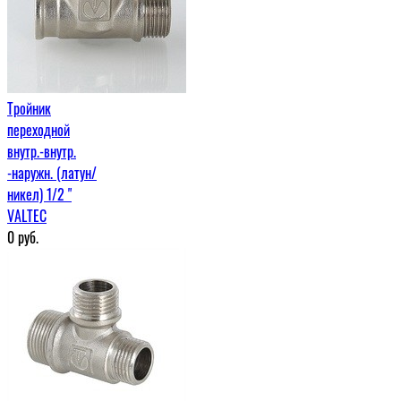
Тройник
переходной
внутр.-внутр.
-наружн. (латун/
никел) 1/2 "
VALTEC
0
руб.