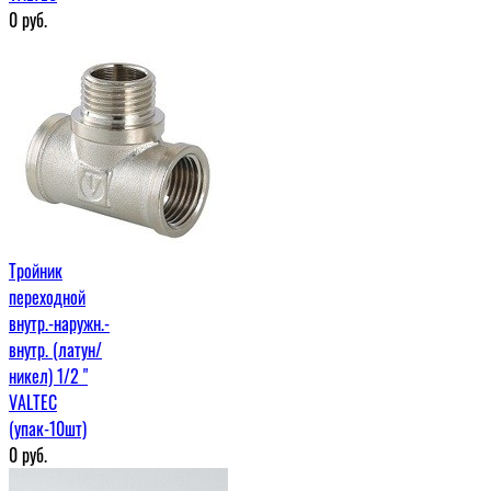
0
руб.
Тройник
переходной
внутр.-наружн.-
внутр. (латун/
никел) 1/2 "
VALTEC
(упак-10шт)
0
руб.