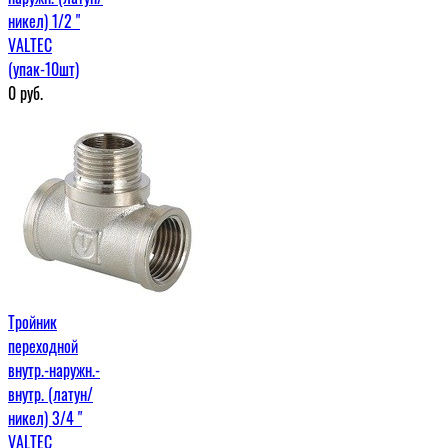
никел) 1/2 "
VALTEC
(упак-10шт)
0
руб.
Тройник
переходной
внутр.-наружн.-
внутр. (латун/
никел) 3/4 "
VALTEC