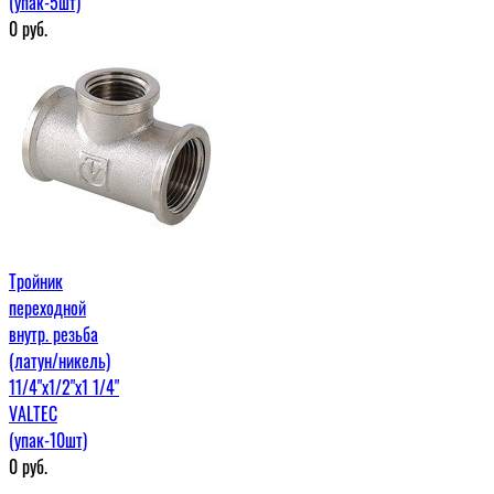
(упак-5шт)
0
руб.
Тройник
переходной
внутр. резьба
(латун/никель)
11/4"х1/2"х1 1/4"
VALTEC
(упак-10шт)
0
руб.