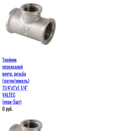
Тройник
переходной
внутр. резьба
(латун/никель)
11/4"х1"х1 1/4"
VALTEC
(упак-5шт)
0
руб.