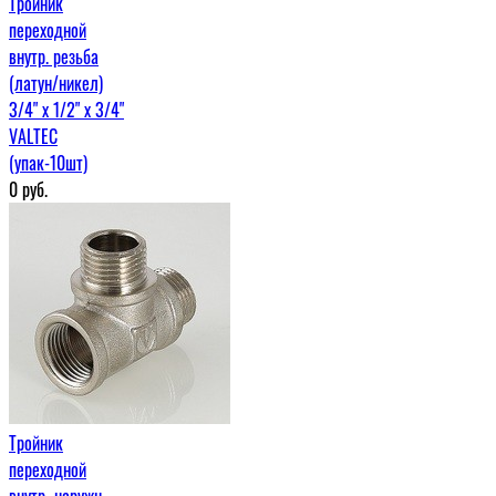
Тройник
переходной
внутр. резьба
(латун/никел)
3/4" х 1/2" х 3/4"
VALTEC
(упак-10шт)
0
руб.
Тройник
переходной
внутр.-наружн.-