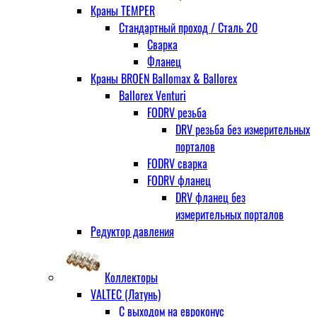
Краны TEMPER
Стандартный проход / Cталь 20
Сварка
Фланец
Краны BROEN Ballomax & Ballorex
Ballorex Venturi
FODRV резьба
DRV резьба без измерительных
порталов
FODRV сварка
FODRV фланец
DRV фланец без
измерительных порталов
Редуктор давления
Коллекторы
VALTEC (Латунь)
С выходом на евроконус