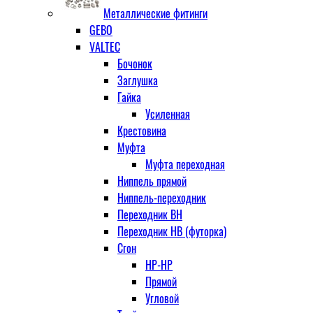
Металлические фитинги
GEBO
VALTEC
Бочонок
Заглушка
Гайка
Усиленная
Крестовина
Муфта
Муфта переходная
Ниппель прямой
Ниппель-переходник
Переходник ВН
Переходник НВ (футорка)
Сгон
НР-НР
Прямой
Угловой