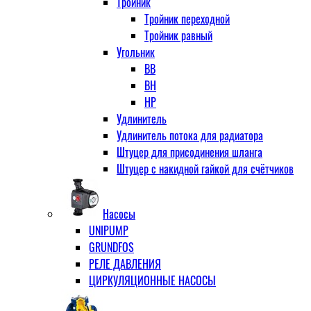
Тройник
Тройник переходной
Тройник равный
Угольник
ВВ
ВН
НР
Удлинитель
Удлинитель потока для радиатора
Штуцер для присодинения шланга
Штуцер с накидной гайкой для счётчиков
Насосы
UNIPUMP
GRUNDFOS
РЕЛЕ ДАВЛЕНИЯ
ЦИРКУЛЯЦИОННЫЕ НАСОСЫ