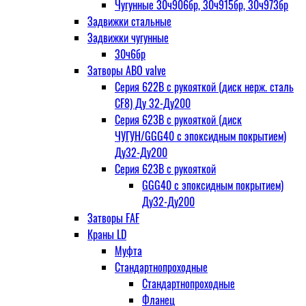
Чугунные 30ч906бр, 30ч915бр, 30ч973бр
Задвижки стальные
Задвижки чугунные
30ч6бр
Затворы ABO valve
Серия 622В с рукояткой (диск нерж. сталь
CF8) Ду 32-Ду200
Серия 623В с рукояткой (диск
ЧУГУН/GGG40 с эпоксидным покрытием)
Ду32-Ду200
Серия 623В с рукояткой
GGG40 с эпоксидным покрытием)
Ду32-Ду200
Затворы FAF
Краны LD
Муфта
Стандартнопроходные
Стандартнопроходные
Фланец