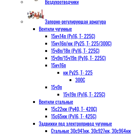
Воздухоотводчики
Запорно-регулирующая арматура
Вентили чугунные
15кч14п (Ру16, Т- 225С)
15кч16п/нж (Ру25, Т- 225/300С)
15ч8п/18п (Ру16, Т- 225С)
15ч9п/15ч19п (Ру16, Т- 225С)
15кч16п
нж Ру25, Т- 225
300С
15ч9п
15ч19п (Ру16, Т- 225С)
Вентили стальные
15с22нж (Ру40, Т- 420С)
15с65нж (Ру16, Т- 425С)
Задвижки под электропривод чугунные
Стальные 30с941нж, 30с927нж, 30с964нж