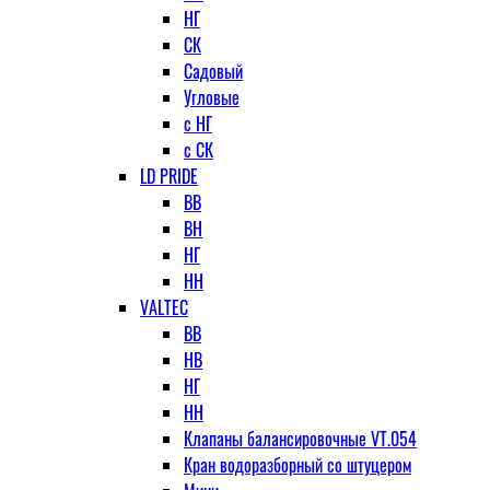
НГ
СК
Садовый
Угловые
с НГ
с СК
LD PRIDE
ВВ
ВН
НГ
НН
VALTEC
ВВ
НВ
НГ
НН
Клапаны балансировочные VT.054
Кран водоразборный со штуцером