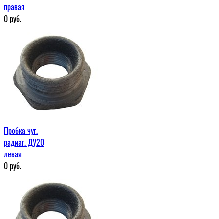
правая
0
руб.
Пробка чуг.
радиат. ДУ20
левая
0
руб.