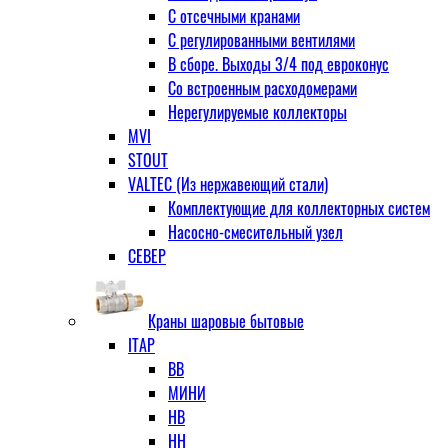
С отсечными кранами
С регулированными вентилями
В сборе. Выходы 3/4 под евроконус
Со встроенным расходомерами
Нерегулируемые коллекторы
MVI
STOUT
VALTEC (Из нержавеющий стали)
Комплектующие для коллекторных систем
Насосно-смесительный узел
СЕВЕР
Краны шаровые бытовые
ITAP
ВВ
МИНИ
НВ
НН