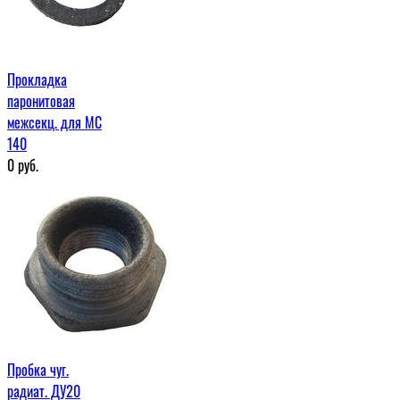
Прокладка
паронитовая
межсекц. для МС
140
0
руб.
Пробка чуг.
радиат. ДУ20