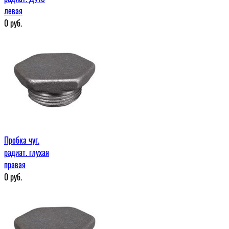
левая
0
руб.
Пробка чуг.
радиат. глухая
правая
0
руб.