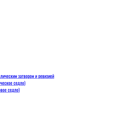
лическим затвором и ревизией
ческое седло)
вое седло)
макс=110
 300 С)