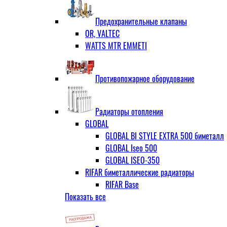
ЗОП ГРАНЛОК
Штуцер с накидной гайкой для счётчи
ЧАЗ (двухдисковые)
Предохранительные клапаны
OR, VALTEC
WATTS MTR EMMETI
Противопожарное оборудование
Радиаторы отопления
GLOBAL
GLOBAL BI STYLE EXTRA 500 биметалл
GLOBAL Iseo 500
GLOBAL ISEO-350
RIFAR биметаллические радиаторы
RIFAR Base
Показать все
RIFAR Base 200
RIFAR Base 350
RIFAR Base 500