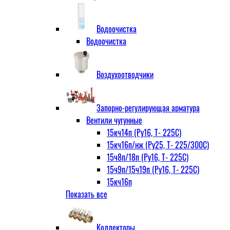
Водоочистка
Водоочистка
Воздухоотводчики
Запорно-регулирующая арматура
Вентили чугунные
15кч14п (Ру16, Т- 225С)
15кч16п/нж (Ру25, Т- 225/300С)
15ч8п/18п (Ру16, Т- 225С)
15ч9п/15ч19п (Ру16, Т- 225С)
15кч16п
Показать все
нж Ру25, Т- 225
300С
15ч9п
Коллекторы