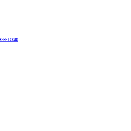
хнические
м
льных порталов
льных порталов