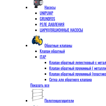
Муфта переходная
Насосы
Ниппель прямой
UNIPUMP
Ниппель-переходник
GRUNDFOS
Переходник ВН
РЕЛЕ ДАВЛЕНИЯ
Переходник НВ (футорка)
ЦИРКУЛЯЦИОННЫЕ НАСОСЫ
Сгон
НР-НР
Прямой
Обратные клапаны
Угловой
Клапан обратный
Тройник
ITAP
Тройник переходной
Клапан обратный лепестковый с метал
Тройник равный
Клапан обратный пружинный ( металли
Угольник
Клапан обратный пружинный (пластико
ВВ
Сетка для обратного клапана
ВН
Показать все
VALTEC
НР
АДЛ
Удлинитель
CV16 Корпус-чугун , диск-нерж PN16 Т
Удлинитель потока для радиатора
Полотенцесушители
RD30 Корпус/диск - чугун РN16 (Тмакс
Штуцер для присодинения шланга