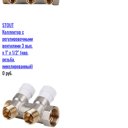
STOUT
Коллектор с
регулировочными
вентилями 3 вых.
х 1" х 1/2" (нар.
резьба,
никелированный)
0
руб.