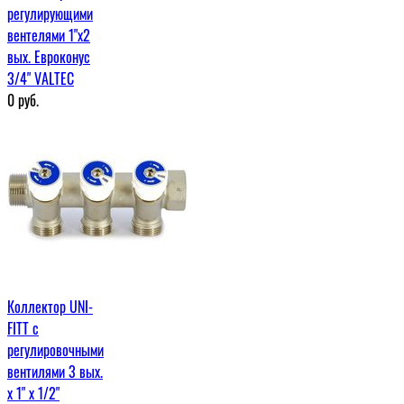
регулирующими
вентелями 1"х2
вых. Евроконус
3/4" VALTEC
0
руб.
Коллектор UNI-
FITT с
регулировочными
вентилями 3 вых.
х 1" х 1/2"