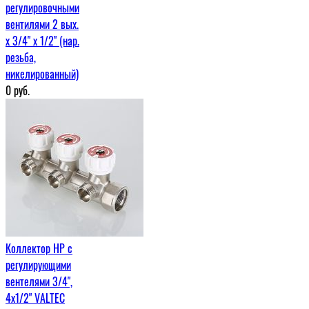
регулировочными
вентилями 2 вых.
х 3/4" х 1/2" (нар.
резьба,
никелированный)
0
руб.
Коллектор НР с
регулирующими
вентелями 3/4",
4x1/2" VALTEC