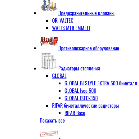
ЗОП ГРАНЛОК
Штуцер с накидной гайкой для счётчи
ЧАЗ (двухдисковые)
Предохранительные клапаны
OR, VALTEC
WATTS MTR EMMETI
Противопожарное оборудование
Радиаторы отопления
GLOBAL
GLOBAL BI STYLE EXTRA 500 биметалл
GLOBAL Iseo 500
GLOBAL ISEO-350
RIFAR биметаллические радиаторы
RIFAR Base
Показать все
RIFAR Base 200
RIFAR Base 350
RIFAR Base 500