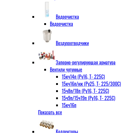
Водоочистка
Водоочистка
Воздухоотводчики
Запорно-регулирующая арматура
Вентили чугунные
15кч14п (Ру16, Т- 225С)
15кч16п/нж (Ру25, Т- 225/300С)
15ч8п/18п (Ру16, Т- 225С)
15ч9п/15ч19п (Ру16, Т- 225С)
15кч16п
Показать все
нж Ру25, Т- 225
300С
15ч9п
Коллекторы