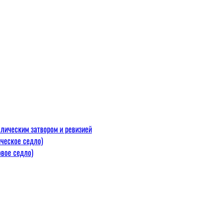
лическим затвором и ревизией
ческое седло)
вое седло)
макс=110
 300 С)