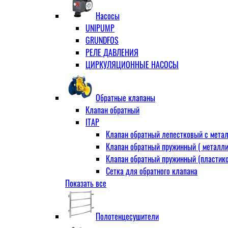
Муфта переходная
Насосы
Ниппель прямой
UNIPUMP
Ниппель-переходник
GRUNDFOS
Переходник ВН
РЕЛЕ ДАВЛЕНИЯ
Переходник НВ (футорка)
ЦИРКУЛЯЦИОННЫЕ НАСОСЫ
Сгон
НР-НР
Прямой
Обратные клапаны
Угловой
Клапан обратный
Тройник
ITAP
Тройник переходной
Клапан обратный лепестковый с метал
Тройник равный
Клапан обратный пружинный ( металли
Угольник
Клапан обратный пружинный (пластико
ВВ
Сетка для обратного клапана
ВН
Показать все
VALTEC
НР
АДЛ
Удлинитель
CV16 Корпус-чугун , диск-нерж PN16 Т
Удлинитель потока для радиатора
Полотенцесушители
RD30 Корпус/диск - чугун РN16 (Тмакс
Штуцер для присодинения шланга