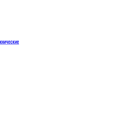
хнические
м
льных порталов
льных порталов